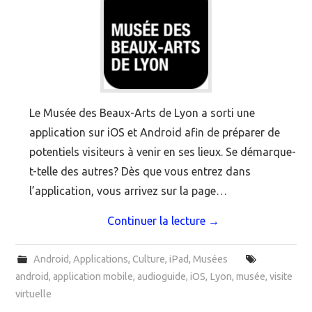
Le Musée des Beaux-Arts de Lyon a sorti une
application sur iOS et Android afin de préparer de
potentiels visiteurs à venir en ses lieux. Se démarque-
t-telle des autres? Dès que vous entrez dans
l’application, vous arrivez sur la page…
Continuer la lecture
→
Android
,
Applications
,
Culture
,
iPad
,
Musées
android
,
application mobile
,
audioguide
,
iOS
,
Lyon
,
musée
,
visite
virtuelle