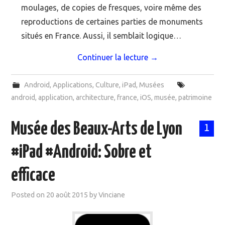
moulages, de copies de fresques, voire même des
reproductions de certaines parties de monuments
situés en France. Aussi, il semblait logique…
Continuer la lecture
→
Android
,
Applications
,
Culture
,
iPad
,
Musées
android
,
application
,
architecture
,
france
,
iOS
,
musée
,
patrimoine
Musée des Beaux-Arts de Lyon
1
#iPad #Android: Sobre et
efficace
Posted on
20 août 2015
by
Vinciane