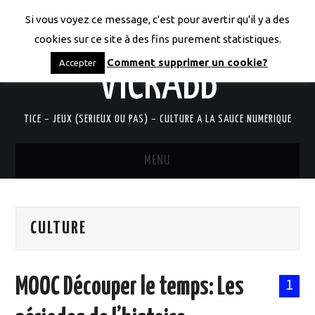
Si vous voyez ce message, c'est pour avertir qu'il y a des
LES CODICES DE
cookies sur ce site à des fins purement statistiques.
Comment supprimer un cookie?
Accepter
VICRABB
TICE – JEUX (SERIEUX OU PAS) – CULTURE A LA SAUCE NUMERIQUE
MENU
ACCUEIL
CULTURE
QUI SUIS-JE?
RESSOURCES TICE
MOOC Découper le temps: Les
1
DOCUMENTS