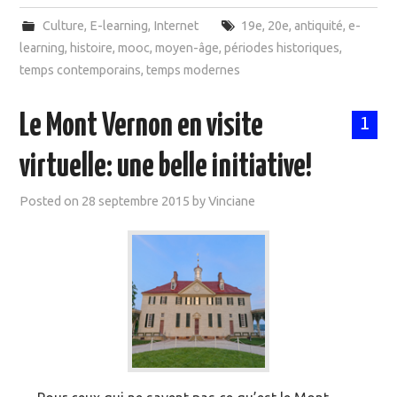
Culture
,
E-learning
,
Internet
19e
,
20e
,
antiquité
,
e-
learning
,
histoire
,
mooc
,
moyen-âge
,
périodes historiques
,
temps contemporains
,
temps modernes
Le Mont Vernon en visite
1
virtuelle: une belle initiative!
Posted on
28 septembre 2015
by
Vinciane