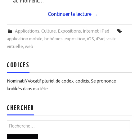
au moment…
Continuer la lecture
→
Applications
,
Culture
,
Expositions
,
Internet
,
iPad
application mobile
,
bohèmes
,
exposition
,
iOS
,
iPad
,
visite
virtuelle
,
web
CODICES
Nominatif/Vocatif pluriel de codex, codicis. Se prononce
kodikès dans ma tête.
CHERCHER
Rechercher :