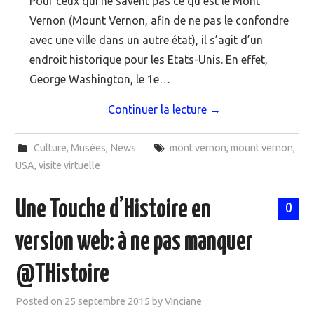
Pour ceux qui ne savent pas ce qu’est le Mont
Vernon (Mount Vernon, afin de ne pas le confondre
avec une ville dans un autre état), il s’agit d’un
endroit historique pour les Etats-Unis. En effet,
George Washington, le 1e…
Continuer la lecture
→
Culture
,
Musées
,
News
mont vernon
,
mount vernon
,
USA
,
visite virtuelle
Une Touche d’Histoire en
0
version web: à ne pas manquer
@THistoire
Posted on
25 septembre 2015
by
Vinciane