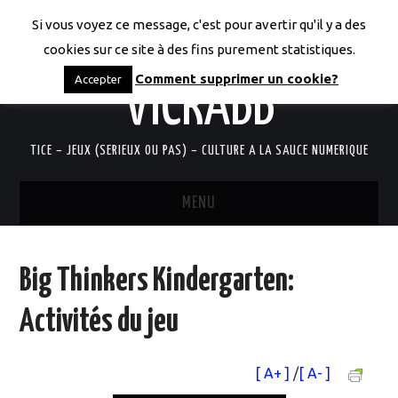
Si vous voyez ce message, c'est pour avertir qu'il y a des
LES CODICES DE
cookies sur ce site à des fins purement statistiques.
Comment supprimer un cookie?
Accepter
VICRABB
TICE – JEUX (SERIEUX OU PAS) – CULTURE A LA SAUCE NUMERIQUE
MENU
ACCUEIL
Big Thinkers Kindergarten:
QUI SUIS-JE?
Activités du jeu
RESSOURCES TICE
[ A+ ]
/
[ A- ]
DOCUMENTS