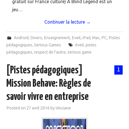
gratuit sur France culture) A Blind Legend est un
jeu…
Continuer la lecture
→
Android
,
Divers
,
Enseignement
,
Eveil
,
iPad
,
Mac
,
PC
,
Pistes
pédagogiques
,
Serious Games
éveil
,
pistes
pédagogiques
,
respect de l'autre
,
serious game
[Pistes pédagogiques]
1
Mission Behave: Règles de
savoir vivre en entreprise
Posted on
27 avril 2016
by
Vinciane