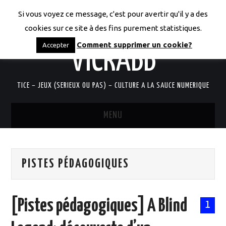
Si vous voyez ce message, c'est pour avertir qu'il y a des
LES CODICES DE
cookies sur ce site à des fins purement statistiques.
Comment supprimer un cookie?
Accepter
VICRABB
TICE – JEUX (SERIEUX OU PAS) – CULTURE A LA SAUCE NUMERIQUE
MENU
ACCUEIL
PISTES PÉDAGOGIQUES
QUI SUIS-JE?
RESSOURCES TICE
[Pistes pédagogiques] A Blind
1
DOCUMENTS