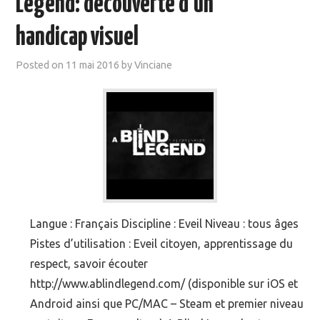
Legend: découverte d’un
MOOC SUIVIS
handicap visuel
EVÉNEMENTS
Posted on
11 mai 2016
by
Vinciane
DANS LA PRESSE
Langue : Français Discipline : Eveil Niveau : tous âges
Pistes d’utilisation : Eveil citoyen, apprentissage du
respect, savoir écouter
http://www.ablindlegend.com/ (disponible sur iOS et
Android ainsi que PC/MAC – Steam et premier niveau