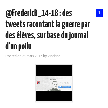
@FredericB_14-18 : des
1
tweets racontant la guerre par
des élèves, sur base du journal
d’un poilu
Posted on
21 mars 2016
by
Vinciane