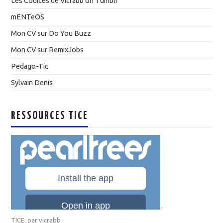
Les Codices de Vicrabb on Tumblr
mENTeOS
Mon CV sur Do You Buzz
Mon CV sur RemixJobs
Pedago-Tic
Sylvain Denis
RESSOURCES TICE
TICE
, par
vicrabb