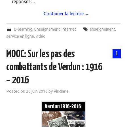
réponses…
Continuer la lecture
→
E-learning
,
Enseignement
,
Internet
enseignement
,
service en ligne
,
vidéo
MOOC: Sur les pas des
1
combattants de Verdun : 1916
– 2016
Posted on
20 juin 2016
by
Vinciane