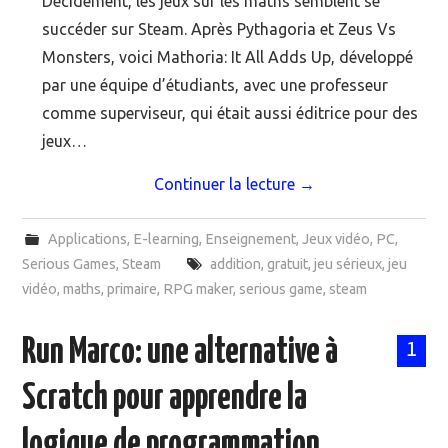
Décidément, les jeux sur les maths semblent se
succéder sur Steam. Après Pythagoria et Zeus Vs
Monsters, voici Mathoria: It All Adds Up, développé
par une équipe d’étudiants, avec une professeur
comme superviseur, qui était aussi éditrice pour des
jeux…
Continuer la lecture
→
Applications
,
E-learning
,
Enseignement
,
Jeux vidéo
,
PC
,
Serious Games
,
Steam
addition
,
gratuit
,
jeu sérieux
,
jeu
vidéo
,
maths
,
primaire
,
RPG maker
,
serious game
,
steam
Run Marco: une alternative à
1
Scratch pour apprendre la
logique de programmation