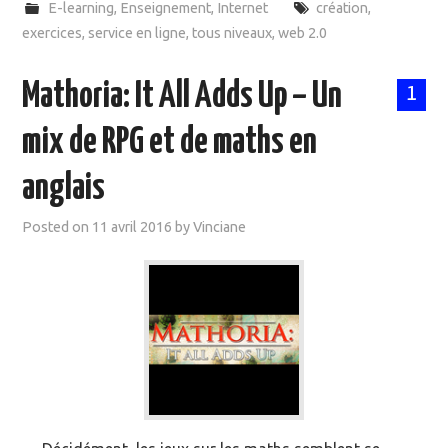
E-learning
,
Enseignement
,
Internet
création
,
exercices
,
service en ligne
,
tous niveaux
,
web 2.0
Mathoria: It All Adds Up – Un
1
mix de RPG et de maths en
anglais
Posted on
11 avril 2016
by
Vinciane