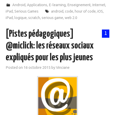
Android
,
Applications
,
E-learning
,
Enseignement
,
Internet
,
iPad
,
Serious Games
android
,
code
,
hour of code
,
iOS
,
iPad
,
logique
,
scratch
,
serious game
,
web 2.0
[Pistes pédagogiques]
1
@miclick: les réseaux sociaux
expliqués pour les plus jeunes
Posted on
16 octobre 2015
by
Vinciane