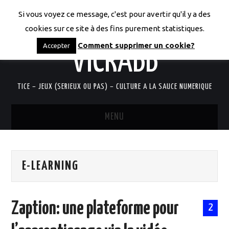
Si vous voyez ce message, c'est pour avertir qu'il y a des
LES CODICES DE
cookies sur ce site à des fins purement statistiques.
Comment supprimer un cookie?
Accepter
VICRABB
TICE – JEUX (SERIEUX OU PAS) – CULTURE A LA SAUCE NUMERIQUE
MENU
ACCUEIL
E-LEARNING
QUI SUIS-JE?
RESSOURCES TICE
Zaption: une plateforme pour
2
DOCUMENTS