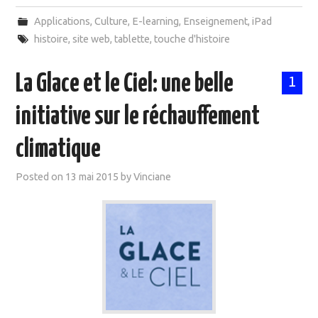
Applications
,
Culture
,
E-learning
,
Enseignement
,
iPad
histoire
,
site web
,
tablette
,
touche d'histoire
La Glace et le Ciel: une belle
1
initiative sur le réchauffement
climatique
Posted on
13 mai 2015
by
Vinciane