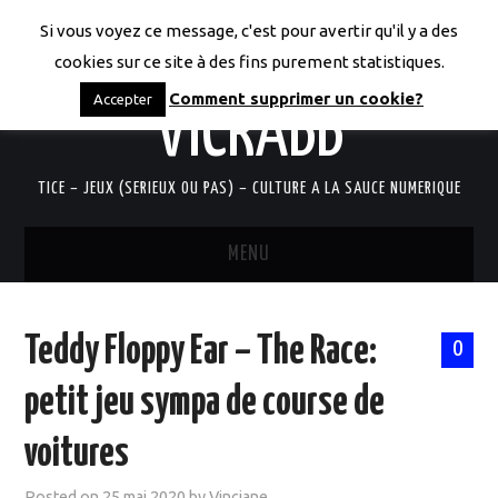
Si vous voyez ce message, c'est pour avertir qu'il y a des
LES CODICES DE
cookies sur ce site à des fins purement statistiques.
Comment supprimer un cookie?
Accepter
VICRABB
TICE – JEUX (SERIEUX OU PAS) – CULTURE A LA SAUCE NUMERIQUE
MENU
ACCUEIL
Teddy Floppy Ear – The Race:
0
QUI SUIS-JE?
petit jeu sympa de course de
RESSOURCES TICE
voitures
DOCUMENTS
Posted on
25 mai 2020
by
Vinciane