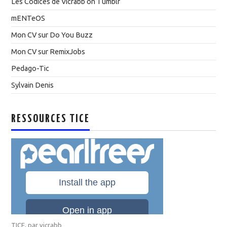
Les Codices de Vicrabb on Tumblr
mENTeOS
Mon CV sur Do You Buzz
Mon CV sur RemixJobs
Pedago-Tic
Sylvain Denis
RESSOURCES TICE
TICE
, par
vicrabb