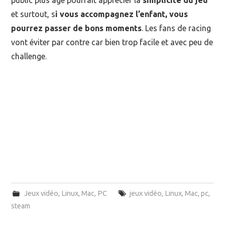
public plus âgé pourrait apprécier la
simplicité du jeu
et surtout, s
i vous accompagnez l’enfant, vous
pourrez passer de bons moments
. Les fans de racing
vont éviter par contre car bien trop facile et avec peu de
challenge.
Jeux vidéo
,
Linux
,
Mac
,
PC
jeux vidéo
,
Linux
,
Mac
,
pc
,
steam