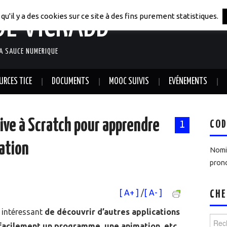
DE VICRABB
qu'il y a des cookies sur ce site à des fins purement statistiques.
LA SAUCE NUMERIQUE
URCES TICE
DOCUMENTS
MOOC SUIVIS
EVÉNEMENTS
ive à Scratch pour apprendre
COD
1
ation
Nomin
prono
[ A+ ]
/
[ A- ]
CHE
st intéressant
de découvrir d’autres applications
Reche
facilement un programme, une animation, etc..