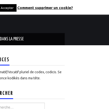
Comment supprimer un cookie?
Accepter
DANS LA PRESSE
ICES
atif/Vocatif pluriel de codex, codicis. Se
nce kodikès dans ma tête.
RCHER
rcher :