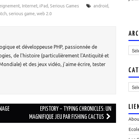
eignement
,
Internet
,
iPad
,
Serious Games
android
,
atch
,
serious game
,
web 2.0
ARC
Archi
ogique et développeuse PHP, passionnée de
gies, de l'histoire (particulièrement l'Antiquité et
ondiale) et des jeux vidéo, j'aime écrire, tester
CAT
Catég
LIE
NNAGE
EPISTORY – TYPING CHRONICLES: UN
MAGNIFIQUE JEU PAR FISHING CACTUS
Abou
Ecol