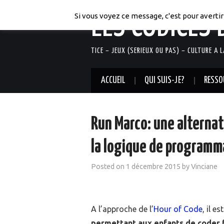
LES CODICES 
Si vous voyez ce message, c'est pour avertir 
TICE – JEUX (SERIEUX OU PAS) – CULTURE A 
ACCUEIL
QUI SUIS-JE?
RESSO
Run Marco: une alternat
la logique de programm
Posted on
1 décembre 2015
by
Vinciane
A l’approche de l’
Hour of Code
, il e
permettant aux enfants de coder 