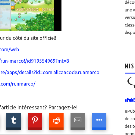
décou
une v
versi
class
dispo
ur du côté du site officiel!
.com/web
pp/run-marco!/id919554969?mt=8
MIS
tore/apps/details?id=com.allcancode.runmarco
e.com/runmarco/
ePubE
article intéressant? Partagez-le!
ePubE
de cr
des t
perme