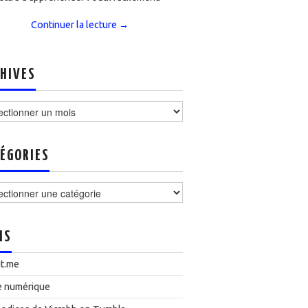
Continuer la lecture
→
HIVES
ves
ÉGORIES
ories
NS
t.me
e numérique