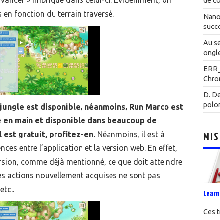
« avancer » imbriqué dans celui-ci. Evidemment, on
de co
 en fonction du terrain traversé.
Nanot
succe
Au se
ongle
ERR
Chrom
D. De
polo
la jungle est disponible, néanmoins, Run Marco est
e en main et disponible dans beaucoup de
 est gratuit, profitez-en.
Néanmoins, il est à
MIS
nces entre l’application et la version web. En effet,
ersion, comme déjà mentionné, ce que doit atteindre
es actions nouvellement acquises ne sont pas
etc..
Learn
Ces t