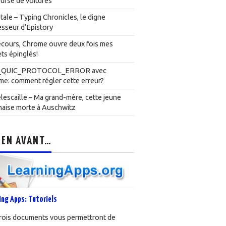
urse de voitures
ale – Typing Chronicles, le digne
sseur d’Epistory
cours, Chrome ouvre deux fois mes
ts épinglés!
_QUIC_PROTOCOL_ERROR avec
e: comment régler cette erreur?
lescaille – Ma grand-mère, cette jeune
naise morte à Auschwitz
 EN AVANT…
ing Apps: Tutoriels
rois documents vous permettront de