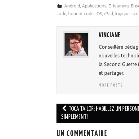
Android
,
Applications
,
E-learning
,
Ens
code
,
hour of code
,
iOS
,
iPad
,
logique
,
scr
VINCIANE
Conseillère pédag
nouvelles technolo
la Second Guerre M
et partager.
MORE POSTS
TOCA TAILOR: HABILLEZ UN PERSO
SIMPLEMENT!
Navigation des articles
UN COMMENTAIRE