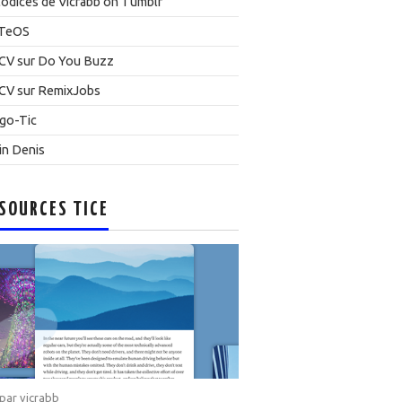
odices de Vicrabb on Tumblr
TeOS
CV sur Do You Buzz
CV sur RemixJobs
go-Tic
in Denis
SOURCES TICE
 par
vicrabb