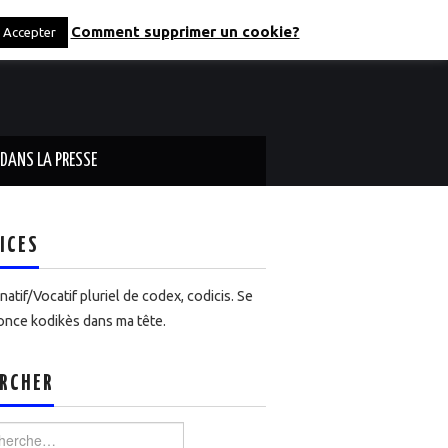
Comment supprimer un cookie?
Accepter
DANS LA PRESSE
ICES
atif/Vocatif pluriel de codex, codicis. Se
nce kodikès dans ma tête.
RCHER
rcher :