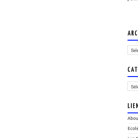
ARC
Archi
CAT
Catég
LIE
Abou
Ecol