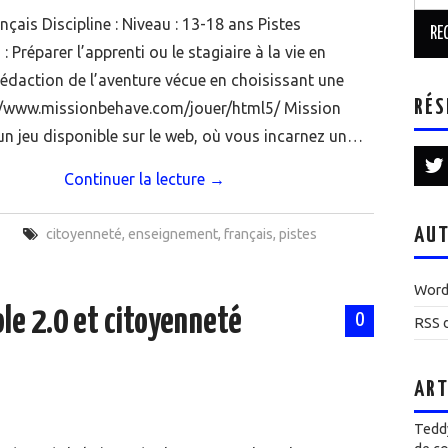
nçais Discipline : Niveau : 13-18 ans Pistes
 : Préparer l’apprenti ou le stagiaire à la vie en
rédaction de l’aventure vécue en choisissant une
RÉS
p://www.missionbehave.com/jouer/html5/ Mission
un jeu disponible sur le web, où vous incarnez un…
Continuer la lecture
→
AUT
citoyenneté
,
enseignement
,
français
,
pistes
Word
ole 2.0 et citoyenneté
0
RSS d
ART
Teddy