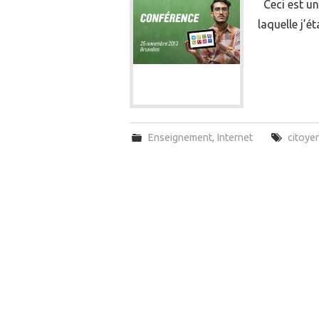
Ceci est un
laquelle j’
Enseignement
,
Internet
citoye