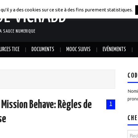
DE VICRABB
qu'il y a des cookies sur ce site à des fins purement statistiques.
LA SAUCE NUMERIQUE
URCES TICE
DOCUMENTS
MOOC SUIVIS
EVÉNEMENTS
COD
Nomin
prono
Mission Behave: Règles de
1
se
CHE
Reche