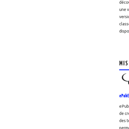
décou
une v
versi
class
dispo
MIS
ePubE
ePubE
de cr
des t
perme