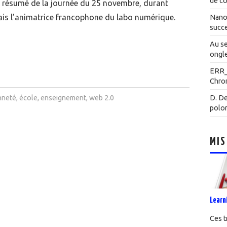
de co
 résumé de la journée du 25 novembre, durant
étais l’animatrice francophone du labo numérique.
Nanot
succe
Au se
ongle
ERR
Chrom
nneté
,
école
,
enseignement
,
web 2.0
D. De
polo
MIS
Learn
Ces t