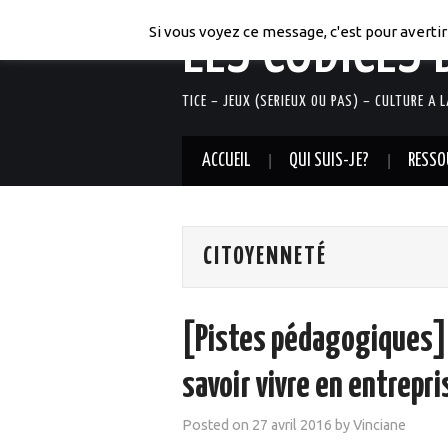
LES CODICES 
Si vous voyez ce message, c'est pour avertir 
TICE – JEUX (SERIEUX OU PAS) – CULTURE A 
ACCUEIL
QUI SUIS-JE?
RESSO
CITOYENNETÉ
[Pistes pédagogiques] 
savoir vivre en entrepri
Posted on
27 avril 2016
by
Vinciane