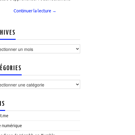
Continuer la lecture
→
HIVES
ves
ÉGORIES
ories
NS
t.me
e numérique