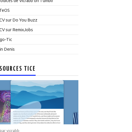
odices de Vicrabb on Tumblr
TeOS
CV sur Do You Buzz
CV sur RemixJobs
go-Tic
in Denis
SOURCES TICE
 par
vicrabb