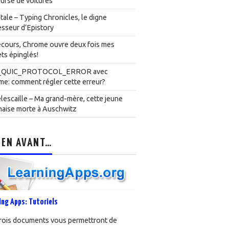
urse de voitures
ale – Typing Chronicles, le digne
sseur d’Epistory
cours, Chrome ouvre deux fois mes
ts épinglés!
_QUIC_PROTOCOL_ERROR avec
e: comment régler cette erreur?
lescaille – Ma grand-mère, cette jeune
naise morte à Auschwitz
 EN AVANT…
ing Apps: Tutoriels
rois documents vous permettront de