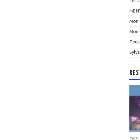
Les C
mEN
Mon 
Mon 
Peda
Sylva
RES
TICE
,