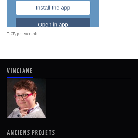
TICE
, par
vicrabb
VINCIANE
ANCIENS PROJETS