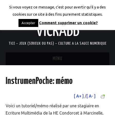
Si vous voyez ce message, c'est pour avertir qu'il y a des
LES CODICES DE
cookies sur ce site à des fins purement statistiques.
Comment supprimer un cookie?
Accepter
VICRABB
TICE – JEUX (SERIEUX OU PAS) – CULTURE A LA SAUCE NUMERIQUE
MENU
ACCUEIL
InstrumenPoche: mémo
QUI SUIS-JE?
[ A+ ]
/
[ A- ]
RESSOURCES TICE
Voici un tutoriel/mémo réalisé par une stagiaire en
DOCUMENTS
Ecriture Multimédia de la HE Condorcet à Marcinelle,