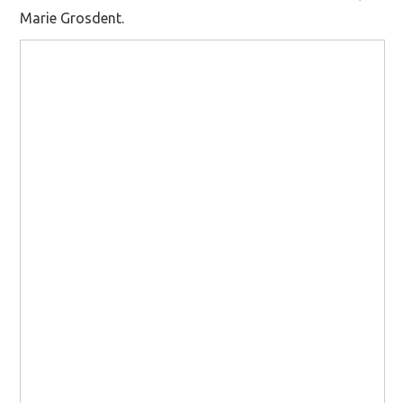
Marie Grosdent.
MOOC SUIVIS
EVÉNEMENTS
DANS LA PRESSE