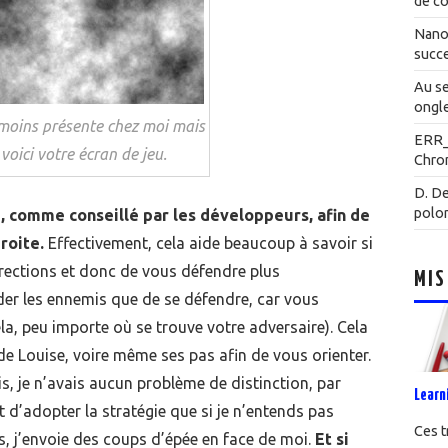
de co
Nanot
succe
Au se
ongle
moins présente chez moi mais
ERR
 voici votre écran de jeu.
Chrom
D. De
polo
e, comme conseillé par les développeurs, afin de
roite.
Effectivement, cela aide beaucoup à savoir si
rections et donc de vous défendre plus
MIS
ider les ennemis que de se défendre, car vous
ela, peu importe où se trouve votre adversaire). Cela
de Louise, voire même ses pas afin de vous orienter.
s, je n’avais aucun problème de distinction, par
Learn
 d’adopter la stratégie que si je n’entends pas
Ces t
s, j’envoie des coups d’épée en face de moi.
Et si