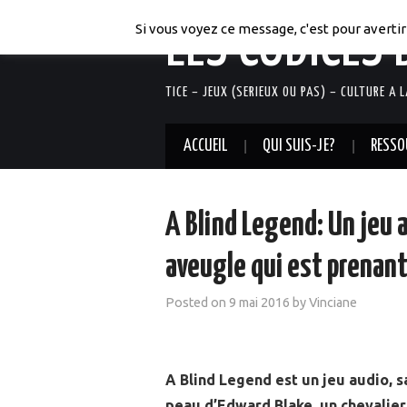
LES CODICES 
Si vous voyez ce message, c'est pour avertir 
TICE – JEUX (SERIEUX OU PAS) – CULTURE A 
ACCUEIL
QUI SUIS-JE?
RESSO
A Blind Legend: Un jeu 
aveugle qui est prenan
Posted on
9 mai 2016
by
Vinciane
A Blind Legend est un jeu audio, s
peau d’Edward Blake, un chevalier 