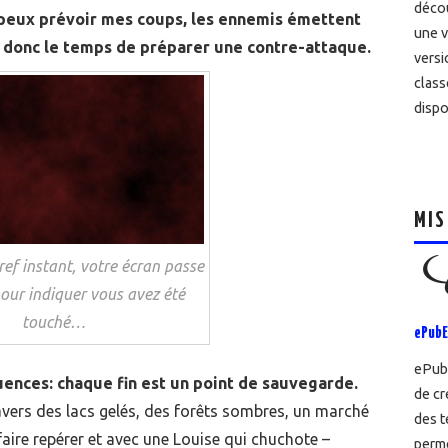
décou
eux prévoir mes coups, les ennemis émettent
une v
z donc le temps de préparer une contre-attaque.
versi
class
dispo
MIS
ef instant, votre écran passe
our indiquer vous avez été
touché…
ePubE
ePubE
uences: chaque fin est un point de sauvegarde.
de cr
vers des lacs gelés, des forêts sombres, un marché
des t
aire repérer et avec une Louise qui chuchote –
perme