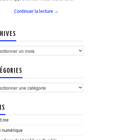
Continuer la lecture
→
HIVES
ves
ÉGORIES
ories
NS
t.me
e numérique