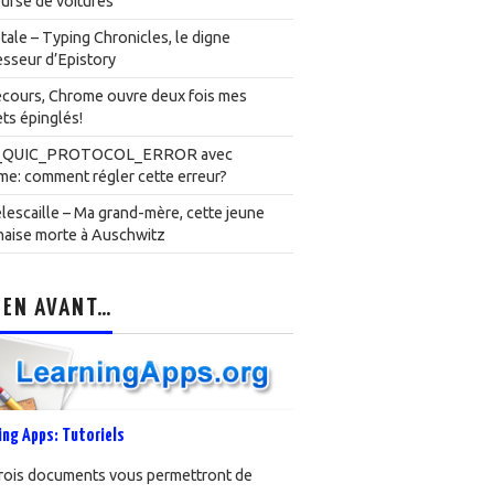
urse de voitures
ale – Typing Chronicles, le digne
sseur d’Epistory
cours, Chrome ouvre deux fois mes
ts épinglés!
_QUIC_PROTOCOL_ERROR avec
e: comment régler cette erreur?
lescaille – Ma grand-mère, cette jeune
naise morte à Auschwitz
 EN AVANT…
ing Apps: Tutoriels
rois documents vous permettront de