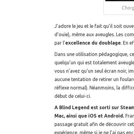
Charg
J’adore le jeu et le fait qu’il soit o
d’ouïe), même aux aveugles. Les com
par l’
excellence du doublage
. En e
Dans une utilisation pédagogique, ce 
quelqu’un qui est totalement aveugl
vous n’avez qu’un seul écran noir, i
aucune tentation de retirer un foular
réflexe normal). Néanmoins, la diffic
début de celui-ci.
A Blind Legend est sorti sur Steam
Mac, ainsi que iOS et Android.
Fran
passage gratuit afin de découvrir cett
expérience, même si je ne l’ai pas enco