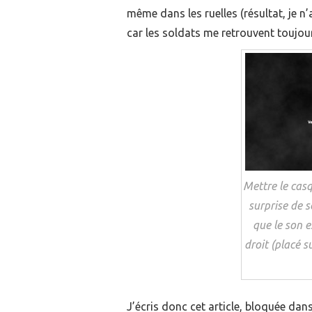
même dans les ruelles (résultat, je n
car les soldats me retrouvent toujours
Mettre le casq
surprise de s
que le son e
droit (placé s
J’écris donc cet article, bloquée dan