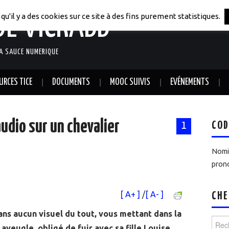
DE VICRABB
qu'il y a des cookies sur ce site à des fins purement statistiques.
LA SAUCE NUMERIQUE
URCES TICE
DOCUMENTS
MOOC SUIVIS
EVÉNEMENTS
audio sur un chevalier
COD
1
t
Nomin
prono
[ A+ ]
/
[ A- ]
CHE
ans aucun visuel du tout, vous mettant dans la
Reche
aveugle, obligé de fuir avec sa fille Louise