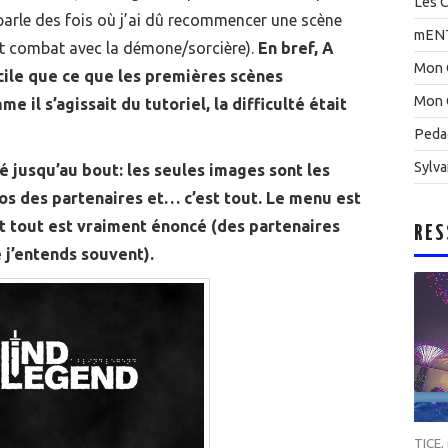
Les C
s parle des fois où j’ai dû recommencer une scène
mEN
et combat avec la démone/sorcière).
En bref, A
Mon 
acile que ce que les premières scènes
Mon 
il s’agissait du tutoriel, la difficulté était
Peda
Sylva
é jusqu’au bout: les seules images sont les
os des partenaires et… c’est tout. Le menu est
t tout est vraiment énoncé (des partenaires
RES
 j’entends souvent).
TICE
,