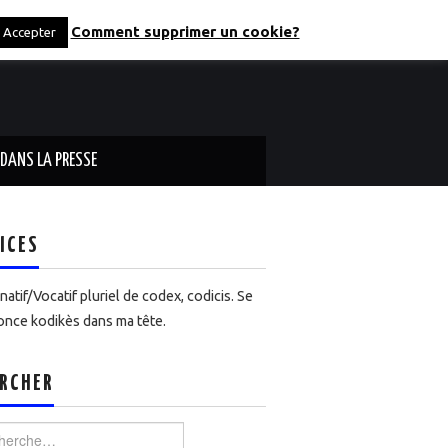
Comment supprimer un cookie?
Accepter
DANS LA PRESSE
ICES
atif/Vocatif pluriel de codex, codicis. Se
nce kodikès dans ma tête.
RCHER
rcher :