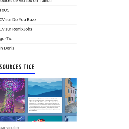
odices de Vicrabb on Tumblr
TeOS
CV sur Do You Buzz
CV sur RemixJobs
go-Tic
in Denis
SOURCES TICE
 par
vicrabb