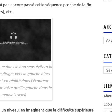
’ai pas encore passé cette séquence proche de la fin
), etc..
ARC
Archi
CAT
Catég
ue dans le bon sens évitera la
e diriger vers la gauche alors
st en réalité dans l’écouteur
LIE
ur votre oreille gauche dans le
mauvais sens)
Abou
Ecol
s un niveau, en imaginant que la difficulté supérieure