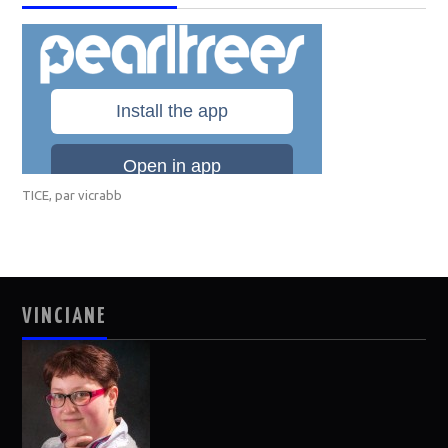
TICE
, par
vicrabb
VINCIANE