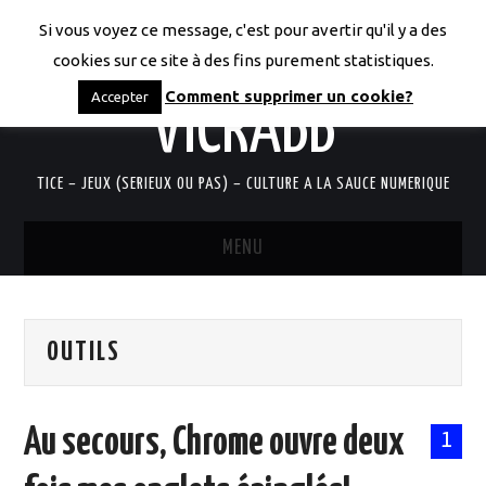
Si vous voyez ce message, c'est pour avertir qu'il y a des
LES CODICES DE
cookies sur ce site à des fins purement statistiques.
Comment supprimer un cookie?
Accepter
VICRABB
TICE – JEUX (SERIEUX OU PAS) – CULTURE A LA SAUCE NUMERIQUE
MENU
ACCUEIL
OUTILS
QUI SUIS-JE?
RESSOURCES TICE
Au secours, Chrome ouvre deux
1
DOCUMENTS