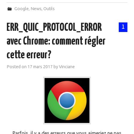
Google
,
News
,
Outils
ERR_QUIC_PROTOCOL_ERROR
1
avec Chrome: comment régler
cette erreur?
Posted on
17 mars 2017
by
Vinciane
Parfois, il y a des erreurs que vous aimeriez ne pas