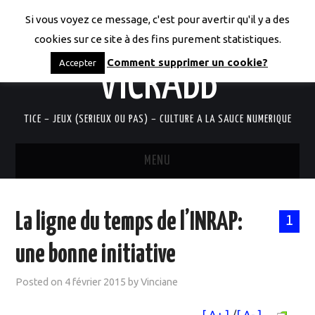
Si vous voyez ce message, c'est pour avertir qu'il y a des
LES CODICES DE
cookies sur ce site à des fins purement statistiques.
Comment supprimer un cookie?
Accepter
VICRABB
TICE – JEUX (SERIEUX OU PAS) – CULTURE A LA SAUCE NUMERIQUE
MENU
ACCUEIL
La ligne du temps de l’INRAP:
1
QUI SUIS-JE?
une bonne initiative
RESSOURCES TICE
Posted on
4 février 2015
by
Vinciane
DOCUMENTS