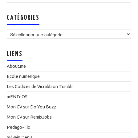
CATÉGORIES
Catégories
LIENS
About.me
Ecole numérique
Les Codices de Vicrabb on Tumblr
mENTeOS
Mon CV sur Do You Buzz
Mon CV sur RemixJobs
Pedago-Tic
Sylvain Denis