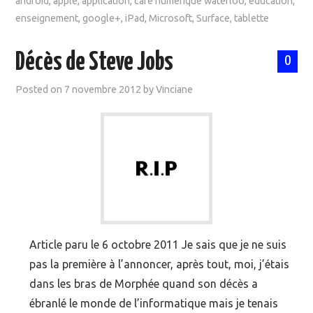
android
,
apple
,
application
,
café numérique waterloo
,
éducation
,
enseignement
,
google+
,
iPad
,
Microsoft
,
Surface
,
tablette
Décès de Steve Jobs
0
Posted on
7 novembre 2012
by
Vinciane
Article paru le 6 octobre 2011 Je sais que je ne suis
pas la première à l’annoncer, après tout, moi, j’étais
dans les bras de Morphée quand son décès a
ébranlé le monde de l’informatique mais je tenais