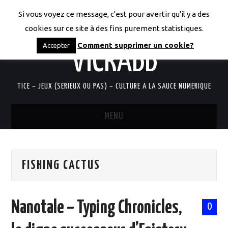
Si vous voyez ce message, c'est pour avertir qu'il y a des
LES CODICES DE
cookies sur ce site à des fins purement statistiques.
Comment supprimer un cookie?
Accepter
VICRABB
TICE – JEUX (SERIEUX OU PAS) – CULTURE A LA SAUCE NUMERIQUE
MENU
ACCUEIL
FISHING CACTUS
QUI SUIS-JE?
RESSOURCES TICE
Nanotale – Typing Chronicles,
0
DOCUMENTS