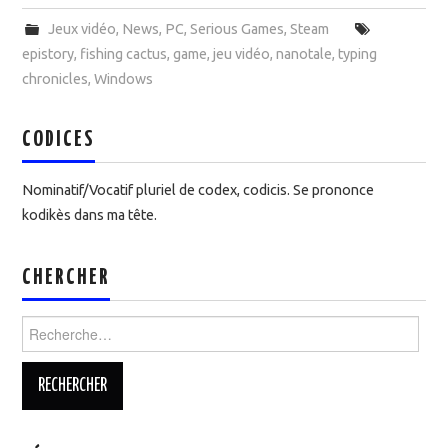
Jeux vidéo
,
News
,
PC
,
Serious Games
,
Steam
epistory
,
fishing cactus
,
game
,
jeu vidéo
,
nanotale
,
typing
chronicles
,
Windows
CODICES
Nominatif/Vocatif pluriel de codex, codicis. Se prononce
kodikès dans ma tête.
CHERCHER
Rechercher :