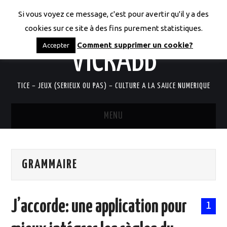
Si vous voyez ce message, c'est pour avertir qu'il y a des
LES CODICES DE
cookies sur ce site à des fins purement statistiques.
Comment supprimer un cookie?
Accepter
VICRABB
TICE – JEUX (SERIEUX OU PAS) – CULTURE A LA SAUCE NUMERIQUE
MENU
ACCUEIL
GRAMMAIRE
QUI SUIS-JE?
RESSOURCES TICE
J’accorde: une application pour
1
DOCUMENTS