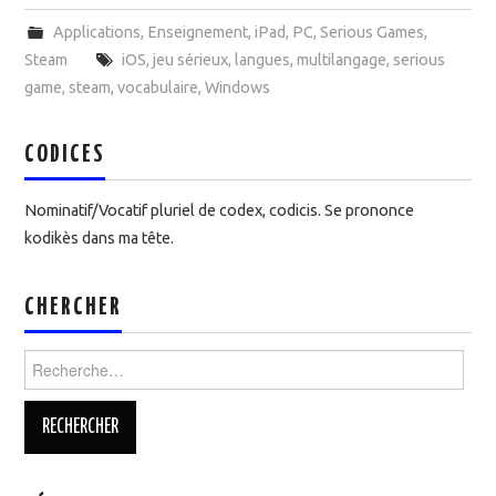
Applications
,
Enseignement
,
iPad
,
PC
,
Serious Games
,
Steam
iOS
,
jeu sérieux
,
langues
,
multilangage
,
serious
game
,
steam
,
vocabulaire
,
Windows
CODICES
Nominatif/Vocatif pluriel de codex, codicis. Se prononce
kodikès dans ma tête.
CHERCHER
Rechercher :