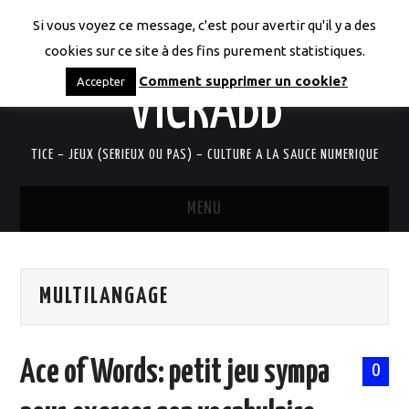
Si vous voyez ce message, c'est pour avertir qu'il y a des
LES CODICES DE
cookies sur ce site à des fins purement statistiques.
Comment supprimer un cookie?
Accepter
VICRABB
TICE – JEUX (SERIEUX OU PAS) – CULTURE A LA SAUCE NUMERIQUE
MENU
ACCUEIL
MULTILANGAGE
QUI SUIS-JE?
RESSOURCES TICE
Ace of Words: petit jeu sympa
0
DOCUMENTS