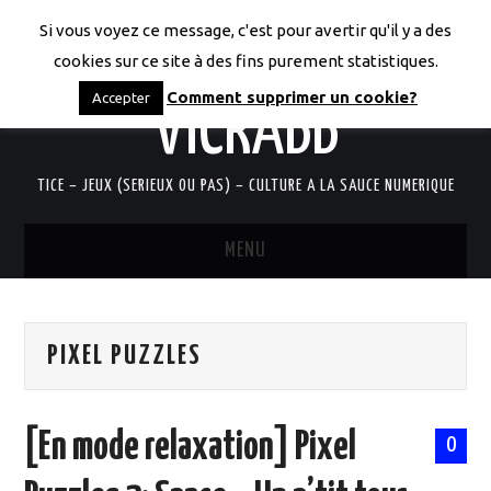
Si vous voyez ce message, c'est pour avertir qu'il y a des
LES CODICES DE
cookies sur ce site à des fins purement statistiques.
Comment supprimer un cookie?
Accepter
VICRABB
TICE – JEUX (SERIEUX OU PAS) – CULTURE A LA SAUCE NUMERIQUE
MENU
ACCUEIL
PIXEL PUZZLES
QUI SUIS-JE?
RESSOURCES TICE
[En mode relaxation] Pixel
0
DOCUMENTS