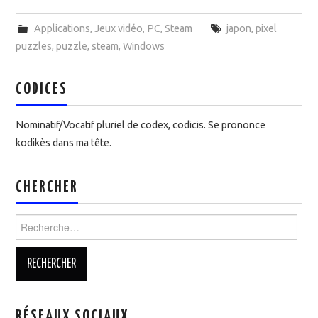
Applications
,
Jeux vidéo
,
PC
,
Steam
japon
,
pixel
puzzles
,
puzzle
,
steam
,
Windows
CODICES
Nominatif/Vocatif pluriel de codex, codicis. Se prononce
kodikès dans ma tête.
CHERCHER
Rechercher :
RÉSEAUX SOCIAUX