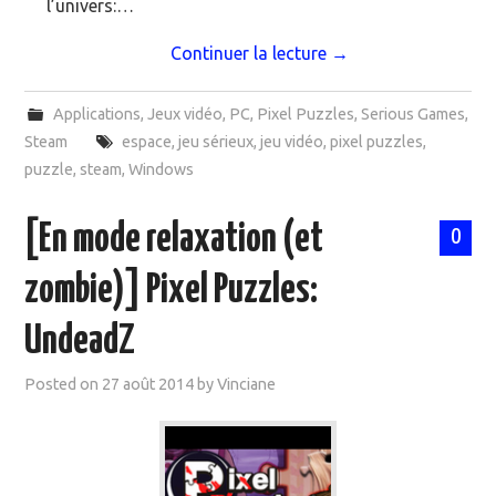
l’univers:…
Continuer la lecture
→
Applications
,
Jeux vidéo
,
PC
,
Pixel Puzzles
,
Serious Games
,
Steam
espace
,
jeu sérieux
,
jeu vidéo
,
pixel puzzles
,
puzzle
,
steam
,
Windows
[En mode relaxation (et
0
zombie)] Pixel Puzzles:
UndeadZ
Posted on
27 août 2014
by
Vinciane