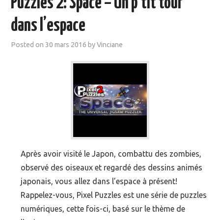
Puzzles 2: Space – Un p’tit tour
MOOC SUIVIS
dans l’espace
EVÉNEMENTS
Posted on
30 mars 2016
by
Vinciane
DANS LA PRESSE
Après avoir visité le Japon, combattu des zombies,
observé des oiseaux et regardé des dessins animés
japonais, vous allez dans l’espace à présent!
Rappelez-vous, Pixel Puzzles est une série de puzzles
numériques, cette fois-ci, basé sur le thème de