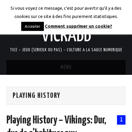
Si vous voyez ce message, c'est pour avertir qu'il y a des
LES CODICES DE
cookies sur ce site à des fins purement statistiques.
Comment supprimer un cookie?
Accepter
VICRABB
TICE – JEUX (SERIEUX OU PAS) – CULTURE A LA SAUCE NUMERIQUE
MENU
ACCUEIL
PLAYING HISTORY
QUI SUIS-JE?
RESSOURCES TICE
Playing History – Vikings: Dur,
1
DOCUMENTS