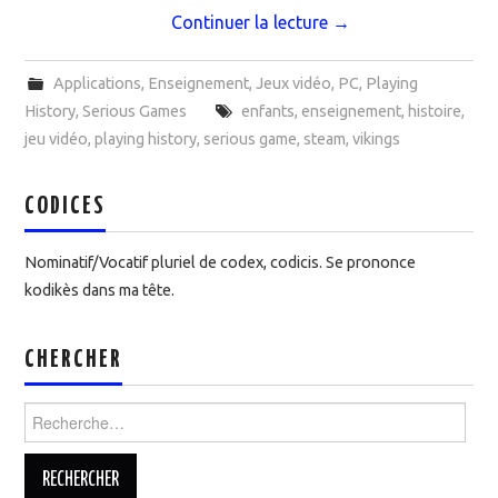
Continuer la lecture
→
Applications
,
Enseignement
,
Jeux vidéo
,
PC
,
Playing
History
,
Serious Games
enfants
,
enseignement
,
histoire
,
jeu vidéo
,
playing history
,
serious game
,
steam
,
vikings
CODICES
Nominatif/Vocatif pluriel de codex, codicis. Se prononce
kodikès dans ma tête.
CHERCHER
Rechercher :