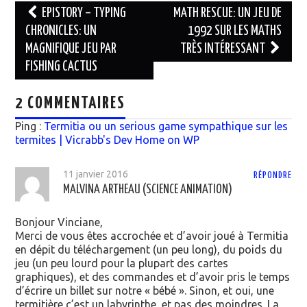
EPISTORY – TYPING
MATH RESCUE: UN JEU DE
CHRONICLES: UN
1992 SUR LES MATHS
Navigation des articles
MAGNIFIQUE JEU PAR
TRÈS INTÉRESSANT
FISHING CACTUS
2 COMMENTAIRES
Ping :
Termitia ou un serious game sympathique sur les
termites | Vicrabb's Dev Home on WP
11 janvier 2016
RÉPONDRE
MALVINA ARTHEAU (SCIENCE ANIMATION)
Bonjour Vinciane,
Merci de vous êtes accrochée et d’avoir joué à Termitia
en dépit du téléchargement (un peu long), du poids du
jeu (un peu lourd pour la plupart des cartes
graphiques), et des commandes et d’avoir pris le temps
d’écrire un billet sur notre « bébé ». Sinon, et oui, une
termitière c’est un labyrinthe, et pas des moindres. La