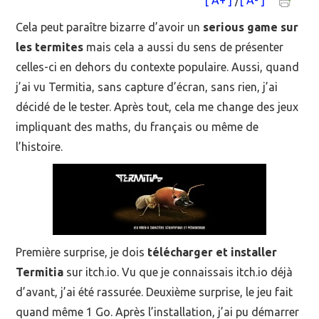
[ A+ ]
/
[ A- ]
MOOC SUIVIS
Cela peut paraître bizarre d’avoir un
serious game sur
les termites
mais cela a aussi du sens de présenter
EVÉNEMENTS
celles-ci en dehors du contexte populaire. Aussi, quand
j’ai vu Termitia, sans capture d’écran, sans rien, j’ai
DANS LA PRESSE
décidé de le tester. Après tout, cela me change des jeux
impliquant des maths, du français ou même de
l’histoire.
Première surprise, je dois
télécharger et installer
Termitia
sur itch.io. Vu que je connaissais itch.io déjà
d’avant, j’ai été rassurée. Deuxième surprise, le jeu fait
quand même 1 Go. Après l’installation, j’ai pu démarrer