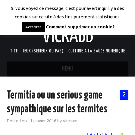
Si vous voyez ce message, c'est pour avertir qu'il y a des
LES CODICES DE
cookies sur ce site à des fins purement statistiques.
Comment supprimer un cookie?
Accepter
VICRABB
TICE – JEUX (SERIEUX OU PAS) – CULTURE A LA SAUCE NUMERIQUE
MENU
ACCUEIL
Termitia ou un serious game
2
QUI SUIS-JE?
sympathique sur les termites
RESSOURCES TICE
Posted on
11 janvier 2016
by
Vinciane
DOCUMENTS