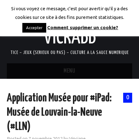
Si vous voyez ce message, c'est pour avertir qu'il y a des
LES CODICES DE
cookies sur ce site à des fins purement statistiques.
Comment supprimer un cookie?
Accepter
VICRABB
TICE – JEUX (SERIEUX OU PAS) – CULTURE A LA SAUCE NUMERIQUE
MENU
ACCUEIL
Application Musée pour #iPad:
0
QUI SUIS-JE?
Musée de Louvain-la-Neuve
RESSOURCES TICE
(#LLN)
DOCUMENTS
Posted on
7 novembre 2012
by
Vinciane