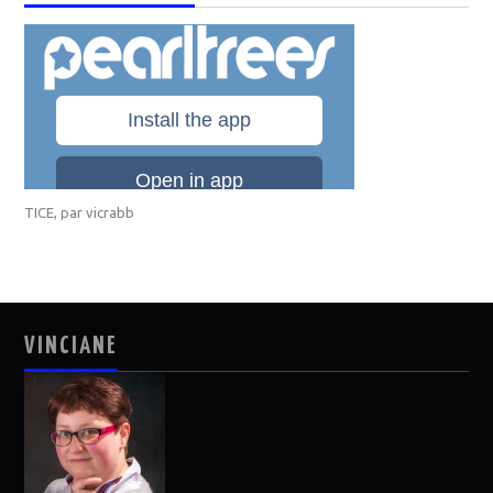
TICE
, par
vicrabb
VINCIANE