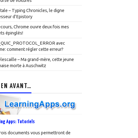
urse de voitures
ale – Typing Chronicles, le digne
sseur d’Epistory
cours, Chrome ouvre deux fois mes
ts épinglés!
_QUIC_PROTOCOL_ERROR avec
e: comment régler cette erreur?
lescaille – Ma grand-mère, cette jeune
naise morte à Auschwitz
 EN AVANT…
ing Apps: Tutoriels
rois documents vous permettront de