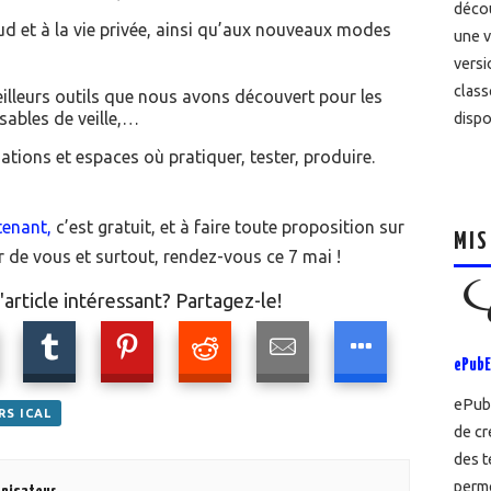
décou
ud et à la vie privée, ainsi qu’aux nouveaux modes
une v
versi
class
eilleurs outils que nous avons découvert pour les
ables de veille,…
dispo
tions et espaces où pratiquer, tester, produire.
tenant,
c’est gratuit, et à faire toute proposition sur
MIS
 de vous et surtout, rendez-vous ce 7 mai !
article intéressant? Partagez-le!
ePubE
ePubE
RS ICAL
de cr
des t
perme