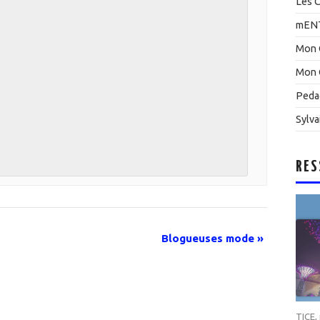
Les C
mEN
Mon 
Mon 
Peda
Sylva
RES
Blogueuses mode
»
TICE
,