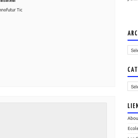
nisateur
nofutur Tic
ARC
Archi
CAT
Catég
LIE
Abou
Ecol