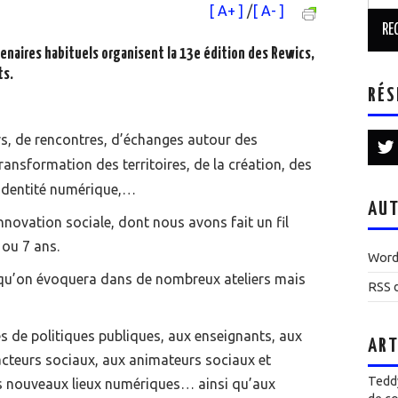
[ A+ ]
/
[ A- ]
tenaires habituels organisent la 13e édition des Rewics,
ts.
RÉS
rs, de rencontres, d’échanges autour des
ansformation des territoires, de la création, des
l’identité numérique,…
AUT
nnovation sociale, dont nous avons fait un fil
ou 7 ans.
Word
, qu’on évoquera dans de nombreux ateliers mais
RSS d
s de politiques publiques, aux enseignants, aux
ART
cteurs sociaux, aux animateurs sociaux et
Teddy
es nouveaux lieux numériques… ainsi qu’aux