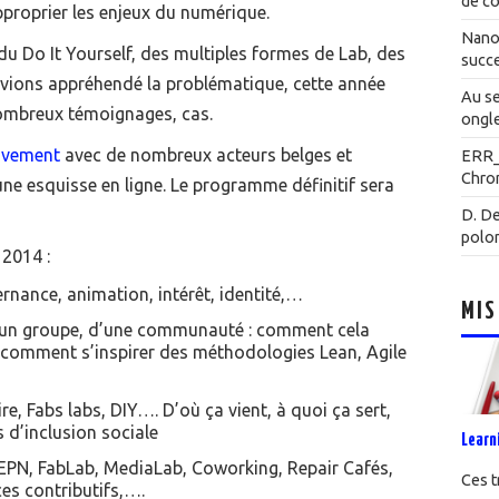
de co
pproprier les enjeux du numérique.
Nanot
u Do It Yourself, des multiples formes de Lab, des
succe
vions appréhendé la problématique, cette année
Au se
nombreux témoignages, cas.
ongle
ivement
avec de nombreux acteurs belges et
ERR
Chrom
une esquisse en ligne. Le programme définitif sera
D. De
polo
 2014 :
ernance, animation, intérêt, identité,…
MIS
 d’un groupe, d’une communauté : comment cela
 comment s’inspirer des méthodologies Lean, Agile
e, Fabs labs, DIY…. D’où ça vient, à quoi ça sert,
 d’inclusion sociale
Learn
 : EPN, FabLab, MediaLab, Coworking, Repair Cafés,
Ces t
es contributifs,….