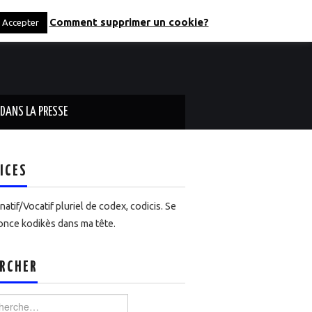
Comment supprimer un cookie?
Accepter
DANS LA PRESSE
ICES
atif/Vocatif pluriel de codex, codicis. Se
nce kodikès dans ma tête.
RCHER
rcher :