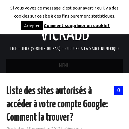
Si vous voyez ce message, c'est pour avertir qu'il y a des
LES CODICES DE
cookies sur ce site à des fins purement statistiques.
Comment supprimer un cookie?
Accepter
VICRABB
TICE – JEUX (SERIEUX OU PAS) – CULTURE A LA SAUCE NUMERIQUE
MENU
ACCUEIL
Liste des sites autorisés à
0
QUI SUIS-JE?
accéder à votre compte Google:
RESSOURCES TICE
Comment la trouver?
DOCUMENTS
Posted on
13 novembre 2012
by
Vinciane