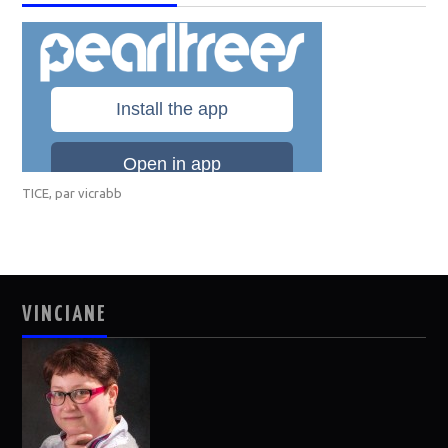
TICE
, par
vicrabb
VINCIANE