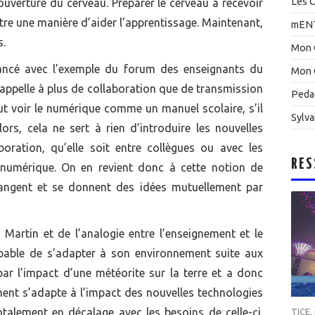
Les C
ouverture du cerveau. Préparer le cerveau à recevoir
re une manière d’aider l’apprentissage. Maintenant,
mEN
s.
Mon 
 lancé avec l’exemple du forum des enseignants du
Mon 
e appelle à plus de collaboration que de transmission
Peda
faut voir le numérique comme un manuel scolaire, s’il
Sylva
ors, cela ne sert à rien d’introduire les nouvelles
boration, qu’elle soit entre collègues ou avec les
RES
 numérique. On en revient donc à cette notion de
angent et se donnent des idées mutuellement par
 Martin et de l’analogie entre l’enseignement et le
apable de s’adapter à son environnement suite aux
r l’impact d’une météorite sur la terre et a donc
ment s’adapte à l’impact des nouvelles technologies
otalement en décalage avec les besoins de celle-ci.
TICE
,