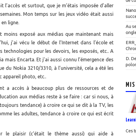
de co
it l’accès et surtout, que je m’étais imposée d’aller
Nanot
is semaines. Mon temps sur les jeux vidéo était aussi
succe
en ligne.
Au se
ongle
ait moins exposé aux médias que maintenant mais
ui, j’ai vécu le début de l’Internet dans l’école et
ERR
Chrom
es technologies pour les devoirs, les exposés, etc.. A
D. De
a mais Encarta. Et j’ai aussi connu l’émergence des
polo
que du Nokia 3210/3310, à l’université, cela a été les
 appareil photo, etc..
MIS
nant a accès à beaucoup plus de ressources et de
cation aux médias reste à se faire : car si nous, à
toujours tendance) à croire ce qui se dit à la TV, les
omme les adultes, tendance à croire ce qui est écrit
Learn
Ces t
r le plaisir (c’était le thème aussi) qui aide à