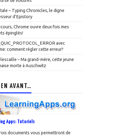
urse de voitures
ale – Typing Chronicles, le digne
sseur d’Epistory
cours, Chrome ouvre deux fois mes
ts épinglés!
_QUIC_PROTOCOL_ERROR avec
e: comment régler cette erreur?
lescaille – Ma grand-mère, cette jeune
naise morte à Auschwitz
 EN AVANT…
ing Apps: Tutoriels
rois documents vous permettront de