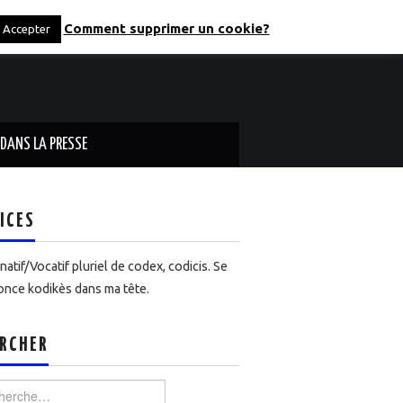
Comment supprimer un cookie?
Accepter
DANS LA PRESSE
ICES
atif/Vocatif pluriel de codex, codicis. Se
nce kodikès dans ma tête.
RCHER
rcher :