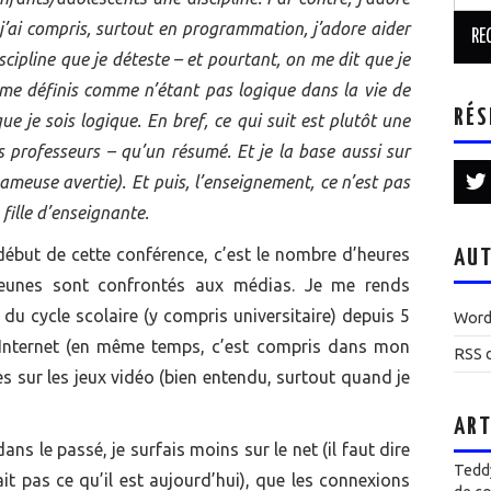
j’ai compris, surtout en programmation, j’adore aider
ipline que je déteste – et pourtant, on me dit que je
e me définis comme n’étant pas logique dans la vie de
RÉS
ue je sois logique. En bref, ce qui suit est plutôt une
s professeurs – qu’un résumé. Et je la base aussi sur
meuse avertie). Et puis, l’enseignement, ce n’est pas
fille d’enseignante.
début de cette conférence, c’est le nombre d’heures
AUT
s jeunes sont confrontés aux médias. Je me rends
du cycle scolaire (y compris universitaire) depuis 5
Word
à Internet (en même temps, c’est compris dans mon
RSS d
res sur les jeux vidéo (bien entendu, surtout quand je
ART
s le passé, je surfais moins sur le net (il faut dire
Teddy
ait pas ce qu’il est aujourd’hui), que les connexions