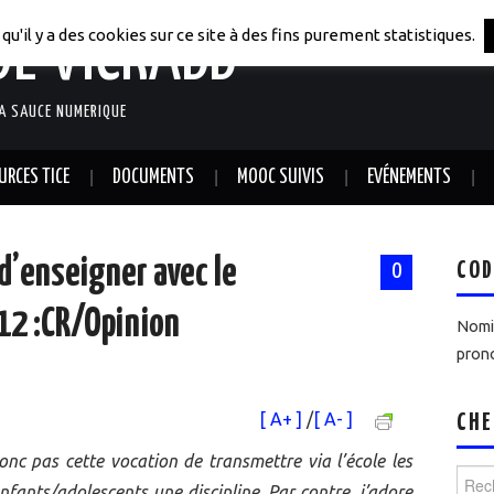
DE VICRABB
qu'il y a des cookies sur ce site à des fins purement statistiques.
LA SAUCE NUMERIQUE
URCES TICE
DOCUMENTS
MOOC SUIVIS
EVÉNEMENTS
 d’enseigner avec le
COD
0
12 :CR/Opinion
Nomin
prono
[ A+ ]
/
[ A- ]
CHE
onc pas cette vocation de transmettre via l’école les
Reche
fants/adolescents une discipline. Par contre, j’adore