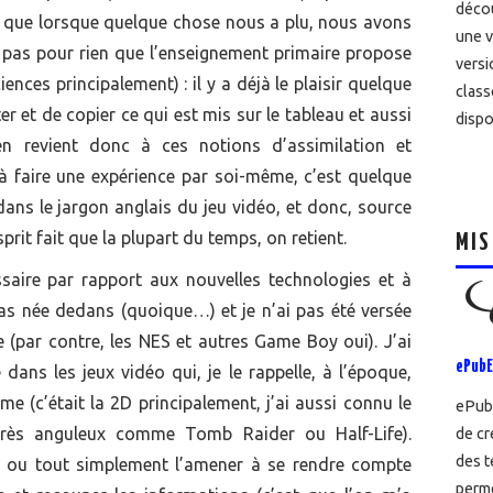
décou
l que lorsque quelque chose nous a plu, nous avons
une v
t pas pour rien que l’enseignement primaire propose
versi
ences principalement) : il y a déjà le plaisir quelque
class
er et de copier ce qui est mis sur le tableau et aussi
dispo
 revient donc à ces notions d’assimilation et
à faire une expérience par soi-même, c’est quelque
ans le jargon anglais du jeu vidéo, et donc, source
esprit fait que la plupart du temps, on retient.
MIS
essaire par rapport aux nouvelles technologies et à
s pas née dedans (quoique…) et je n’ai pas été versée
par contre, les NES et autres Game Boy oui). J’ai
ePubE
ans les jeux vidéo qui, je le rappelle, à l’époque,
me (c’était la 2D principalement, j’ai aussi connu le
ePubE
rès anguleux comme Tomb Raider ou Half-Life).
de cr
des t
ul ou tout simplement l’amener à se rendre compte
perme