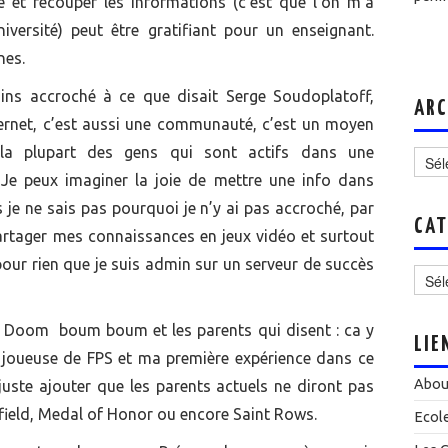
ue et recouper les informations (c’est que l’on m’a
niversité) peut être gratifiant pour un enseignant.
nes.
oins accroché à ce que disait Serge Soudoplatoff,
ARC
ternet, c’est aussi une communauté, c’est un moyen
Archi
 la plupart des gens qui sont actifs dans une
 Je peux imaginer la joie de mettre une info dans
is je ne sais pas pourquoi je n’y ai pas accroché, par
CAT
partager mes connaissances en jeux vidéo et surtout
Catég
our rien que je suis admin sur un serveur de succès
e « Doom boum boum et les parents qui disent : ca y
LIE
ne joueuse de FPS et ma première expérience dans ce
Abou
juste ajouter que les parents actuels ne diront pas
field, Medal of Honor ou encore Saint Rows.
Ecol