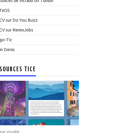
odices de Vicrabb on Tumblr
TeOS
CV sur Do You Buzz
CV sur RemixJobs
go-Tic
in Denis
SOURCES TICE
 par
vicrabb