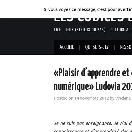
LES CODICES 
Si vous voyez ce message, c'est pour avertir 
TICE – JEUX (SERIEUX OU PAS) – CULTURE A 
ACCUEIL
QUI SUIS-JE?
RESSO
«Plaisir d’apprendre et
numérique» Ludovia 20
Posted on
14 novembre 2012
by
Vinciane
Je ne suis pas enseignante. Je n’ai d
connaissances et d’apprendre à des en