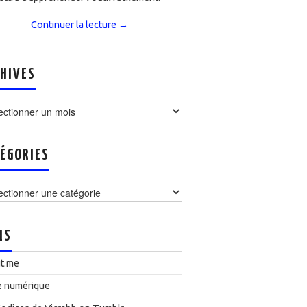
Continuer la lecture
→
HIVES
ves
ÉGORIES
ories
NS
t.me
e numérique