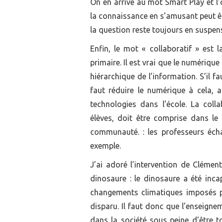
On en arrive au mot Smart Play et l’
la connaissance en s’amusant peut êt
la question reste toujours en suspen
Enfin, le mot « collaboratif » est
primaire. Il est vrai que le numériqu
hiérarchique de l’information. S’il 
faut réduire le numérique à cela, al
technologies dans l’école. La colla
élèves, doit être comprise dans le
communauté. : les professeurs éch
exemple.
J’ai adoré l’intervention de Clément
dinosaure : le dinosaure a été inc
changements climatiques imposés pa
disparu. Il faut donc que l’enseigne
dans la société sous peine d’être t