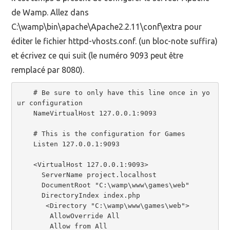
de Wamp. Allez dans
C:\wamp\bin\apache\Apache2.2.11\conf\extra pour
éditer le fichier httpd-vhosts.conf. (un bloc-note suffira)
et écrivez ce qui suit (le numéro 9093 peut être
remplacé par 8080).
    # Be sure to only have this line once in yo
ur configuration

    NameVirtualHost 127.0.0.1:9093

    # This is the configuration for Games

    Listen 127.0.0.1:9093

    <VirtualHost 127.0.0.1:9093>

      ServerName project.localhost

      DocumentRoot "C:\wamp\www\games\web"

      DirectoryIndex index.php

       <Directory "C:\wamp\www\games\web">

        AllowOverride All

        Allow from All
