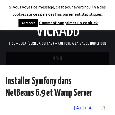
Si vous voyez ce message, c'est pour avertir qu'il y a des
LES CODICES DE
cookies sur ce site à des fins purement statistiques.
Comment supprimer un cookie?
Accepter
VICRABB
TICE – JEUX (SERIEUX OU PAS) – CULTURE A LA SAUCE NUMERIQUE
MENU
ACCUEIL
Installer Symfony dans
QUI SUIS-JE?
NetBeans 6.9 et Wamp Server
RESSOURCES TICE
[ A+ ]
/
[ A- ]
DOCUMENTS