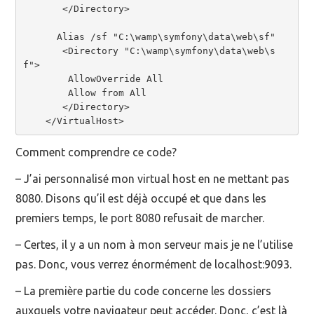
       </Directory>

      Alias /sf "C:\wamp\symfony\data\web\sf"

       <Directory "C:\wamp\symfony\data\web\s
f">

        AllowOverride All

        Allow from All

       </Directory>

    </VirtualHost>
Comment comprendre ce code?
– J’ai personnalisé mon virtual host en ne mettant pas
8080. Disons qu’il est déjà occupé et que dans les
premiers temps, le port 8080 refusait de marcher.
– Certes, il y a un nom à mon serveur mais je ne l’utilise
pas. Donc, vous verrez énormément de localhost:9093.
– La première partie du code concerne les dossiers
auxquels votre navigateur peut accéder. Donc, c’est là