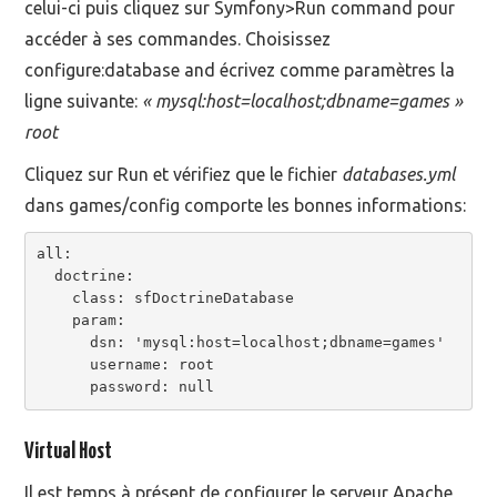
celui-ci puis cliquez sur Symfony>Run command pour
accéder à ses commandes. Choisissez
configure:database and écrivez comme paramètres la
ligne suivante:
« mysql:host=localhost;dbname=games »
root
Cliquez sur Run et vérifiez que le fichier
databases.yml
dans games/config comporte les bonnes informations:
all:

  doctrine:

    class: sfDoctrineDatabase

    param:

      dsn: 'mysql:host=localhost;dbname=games'

      username: root

      password: null
Virtual Host
Il est temps à présent de configurer le serveur Apache