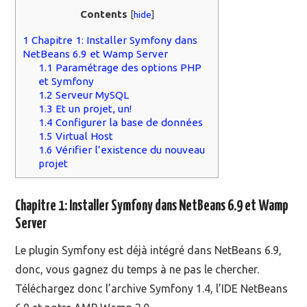
Contents
[
hide
]
MOOC SUIVIS
1
Chapitre 1: Installer Symfony dans
NetBeans 6.9 et Wamp Server
EVÉNEMENTS
1.1
Paramétrage des options PHP
et Symfony
DANS LA PRESSE
1.2
Serveur MySQL
1.3
Et un projet, un!
1.4
Configurer la base de données
1.5
Virtual Host
1.6
Vérifier l’existence du nouveau
projet
Chapitre 1: Installer Symfony dans NetBeans 6.9 et Wamp
Server
Le plugin Symfony est déjà intégré dans NetBeans 6.9,
donc, vous gagnez du temps à ne pas le chercher.
Téléchargez donc l’archive Symfony 1.4, l’IDE NetBeans