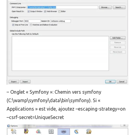
– Onglet « Symfony »: Chemin vers symfony
(C:\wamp\symfony\data\bin\symfony). Si «
Applications » est vide, ajoutez –escaping-strategy=on
–csrf-secret=UniqueSecret