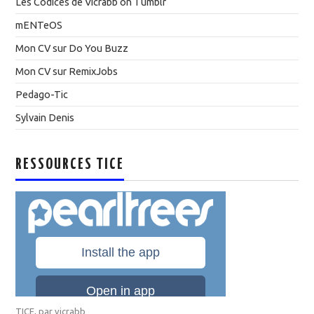
Les Codices de Vicrabb on Tumblr
mENTeOS
Mon CV sur Do You Buzz
Mon CV sur RemixJobs
Pedago-Tic
Sylvain Denis
RESSOURCES TICE
TICE
, par
vicrabb