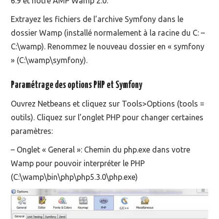
6.9 et notre AMP Wamp 2.0.
Extrayez les fichiers de l’archive Symfony dans le
dossier Wamp (installé normalement à la racine du C: –
C:\wamp). Renommez le nouveau dossier en « symfony
» (C:\wamp\symfony).
Paramétrage des options PHP et Symfony
Ouvrez Netbeans et cliquez sur Tools>Options (tools =
outils). Cliquez sur l’onglet PHP pour changer certaines
paramètres:
– Onglet « General »: Chemin du php.exe dans votre
Wamp pour pouvoir interpréter le PHP
(C:\wamp\bin\php\php5.3.0\php.exe)