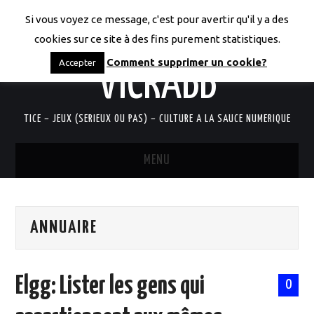
Si vous voyez ce message, c'est pour avertir qu'il y a des
LES CODICES DE
cookies sur ce site à des fins purement statistiques.
Comment supprimer un cookie?
Accepter
VICRABB
TICE – JEUX (SERIEUX OU PAS) – CULTURE A LA SAUCE NUMERIQUE
MENU
ACCUEIL
ANNUAIRE
QUI SUIS-JE?
RESSOURCES TICE
Elgg: Lister les gens qui
0
DOCUMENTS