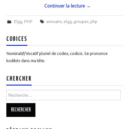
Continuer la lecture
→
Elgg
,
PHP
annuaire
,
elgg
,
groupes
,
php
CODICES
Nominatif/Vocatif pluriel de codex, codicis. Se prononce
kodikès dans ma tête.
CHERCHER
Rechercher :