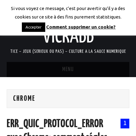
Si vous voyez ce message, c'est pour avertir qu'il y a des
LES CODICES DE
cookies sur ce site à des fins purement statistiques.
Comment supprimer un cookie?
Accepter
VICRABB
TICE – JEUX (SERIEUX OU PAS) – CULTURE A LA SAUCE NUMERIQUE
MENU
ACCUEIL
CHROME
QUI SUIS-JE?
RESSOURCES TICE
ERR_QUIC_PROTOCOL_ERROR
1
DOCUMENTS