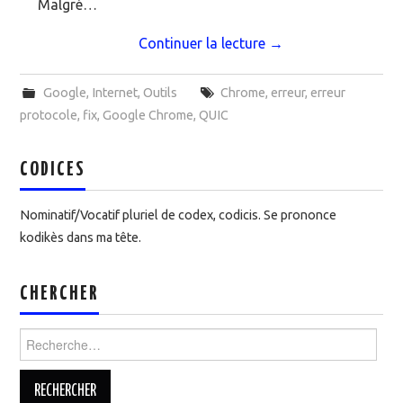
Malgré…
Continuer la lecture
→
Google
,
Internet
,
Outils
Chrome
,
erreur
,
erreur
protocole
,
fix
,
Google Chrome
,
QUIC
CODICES
Nominatif/Vocatif pluriel de codex, codicis. Se prononce
kodikès dans ma tête.
CHERCHER
Rechercher :