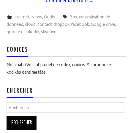
Continuer la lecture
→
Internet
,
News
,
Outils
Box
,
centralisation de
données
,
cloud
,
contact
,
dropbox
,
facebook
,
Google drive
,
google+
,
linkedin
,
skydrive
CODICES
Nominatif/Vocatif pluriel de codex, codicis. Se prononce
kodikès dans ma tête.
CHERCHER
Rechercher :