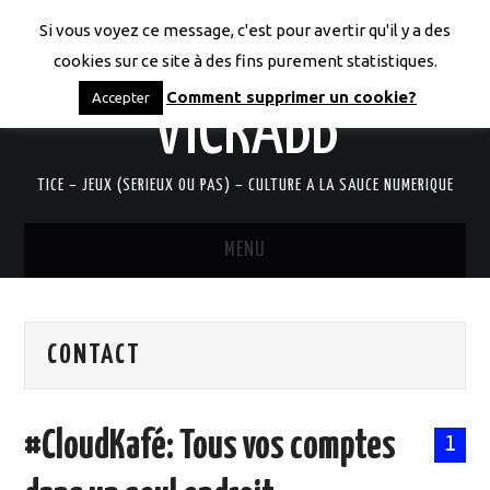
Si vous voyez ce message, c'est pour avertir qu'il y a des
LES CODICES DE
cookies sur ce site à des fins purement statistiques.
Comment supprimer un cookie?
Accepter
VICRABB
TICE – JEUX (SERIEUX OU PAS) – CULTURE A LA SAUCE NUMERIQUE
MENU
ACCUEIL
CONTACT
QUI SUIS-JE?
RESSOURCES TICE
#CloudKafé: Tous vos comptes
1
DOCUMENTS