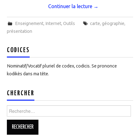
Continuer la lecture
→
Enseignement
,
Internet
,
Outils
carte
,
géographie
,
présentation
CODICES
Nominatif/Vocatif pluriel de codex, codicis. Se prononce
kodikès dans ma tête.
CHERCHER
Rechercher :