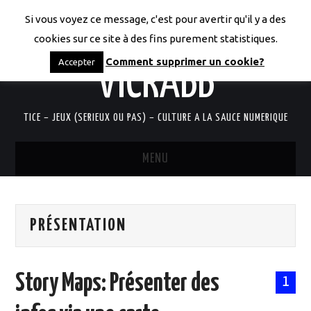
Si vous voyez ce message, c'est pour avertir qu'il y a des
LES CODICES DE
cookies sur ce site à des fins purement statistiques.
Comment supprimer un cookie?
Accepter
VICRABB
TICE – JEUX (SERIEUX OU PAS) – CULTURE A LA SAUCE NUMERIQUE
MENU
ACCUEIL
PRÉSENTATION
QUI SUIS-JE?
RESSOURCES TICE
Story Maps: Présenter des
1
DOCUMENTS