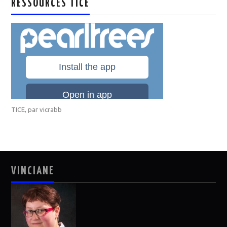
RESSOURCES TICE
TICE
, par
vicrabb
VINCIANE