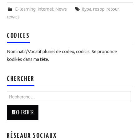
E-learning
,
Internet
,
News
itypa
,
resop
,
retour
,
rewics
CODICES
Nominatif/Vocatif pluriel de codex, codicis. Se prononce
kodikès dans ma tête.
CHERCHER
Rechercher :
RÉSEAUX SOCIAUX