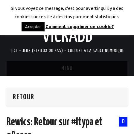
Si vous voyez ce message, c'est pour avertir qu'il y a des
LES CODICES DE
cookies sur ce site à des fins purement statistiques.
Comment supprimer un cookie?
Accepter
VICRABB
TICE – JEUX (SERIEUX OU PAS) – CULTURE A LA SAUCE NUMERIQUE
MENU
ACCUEIL
RETOUR
QUI SUIS-JE?
RESSOURCES TICE
Rewics: Retour sur #Itypa et
0
DOCUMENTS