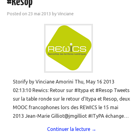
#Resop
MOOC SUIVIS
Posted on
23 mai 2013
by
Vinciane
EVÉNEMENTS
DANS LA PRESSE
Storify by Vinciane Amorini Thu, May 16 2013
02:13:10 Rewics: Retour sur #Itypa et #Resop Tweets
sur la table ronde sur le retour d’Itypa et Resop, deux
MOOC francophones lors des REWICS le 15 mai
2013 Jean-Marie Gilliot@jmgilliot #ITyPA échange…
Continuer la lecture
→