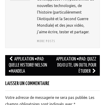
nouvelles technologies, de
l'histoire (particulièrement
l'Antiquité et la Second Guerre
Mondiale) et des jeux vidéo,
j'aime écrire, tester et partager.
MORE POSTS
APPLICATION #IPAD:
APPLICATION #IPAD: QUIZZ
QUELLE HISTOIRE! NELSON
DOJO LITE, UN OUTIL POUR
Navigation des articles
#MANDELA
ÉTUDIER
LAISSER UN COMMENTAIRE
Votre adresse de messagerie ne sera pas publiée.
Les
champs obligatoires sont indiqués avec
*