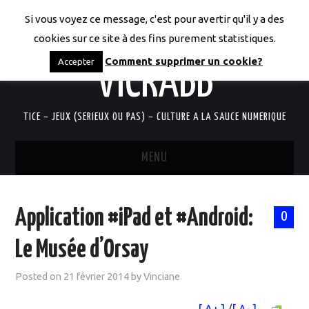
Si vous voyez ce message, c'est pour avertir qu'il y a des
LES CODICES DE
cookies sur ce site à des fins purement statistiques.
Comment supprimer un cookie?
Accepter
VICRABB
TICE – JEUX (SERIEUX OU PAS) – CULTURE A LA SAUCE NUMERIQUE
MENU
ACCUEIL
Application #iPad et #Android:
0
QUI SUIS-JE?
Le Musée d’Orsay
RESSOURCES TICE
Posted on
21 février 2014
by
Vinciane
DOCUMENTS