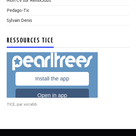
Mon CV sur RemixJobs
Pedago-Tic
Sylvain Denis
RESSOURCES TICE
TICE
, par
vicrabb