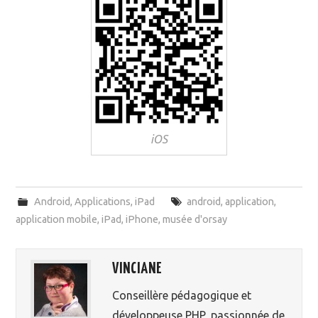
iOS
Android
,
Applications
,
iPad
android
,
application
,
application mobile
,
iPad
,
iPhone
,
musée d'orsay
VINCIANE
Conseillère pédagogique et
développeuse PHP, passionnée de