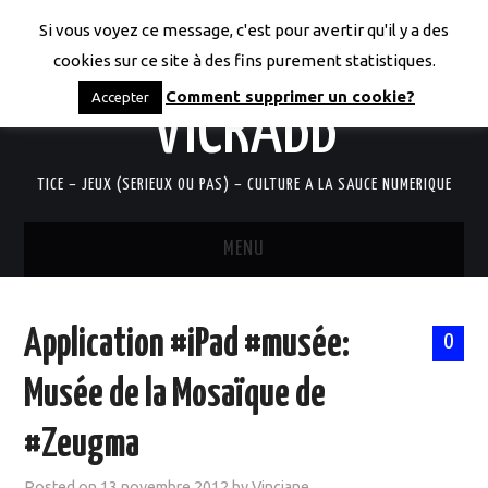
Si vous voyez ce message, c'est pour avertir qu'il y a des
LES CODICES DE
cookies sur ce site à des fins purement statistiques.
Comment supprimer un cookie?
Accepter
VICRABB
TICE – JEUX (SERIEUX OU PAS) – CULTURE A LA SAUCE NUMERIQUE
MENU
ACCUEIL
Application #iPad #musée:
0
QUI SUIS-JE?
Musée de la Mosaïque de
RESSOURCES TICE
#Zeugma
DOCUMENTS
Posted on
13 novembre 2012
by
Vinciane