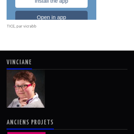
TICE
, par
vicrabb
VINCIANE
ANCIENS PROJETS