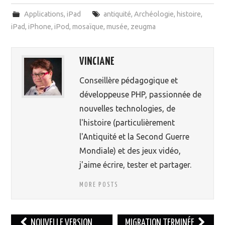
Applications
,
iPad
antiquité
,
Archéologie
,
histoire
,
iPad
,
iPhone
,
iPod
,
mosaïque
,
musée
,
zeugma
VINCIANE
Conseillère pédagogique et
développeuse PHP, passionnée de
nouvelles technologies, de
l'histoire (particulièrement
l'Antiquité et la Second Guerre
Mondiale) et des jeux vidéo,
j'aime écrire, tester et partager.
MORE POSTS
NOUVELLE VERSION
MIGRATION TERMINÉE