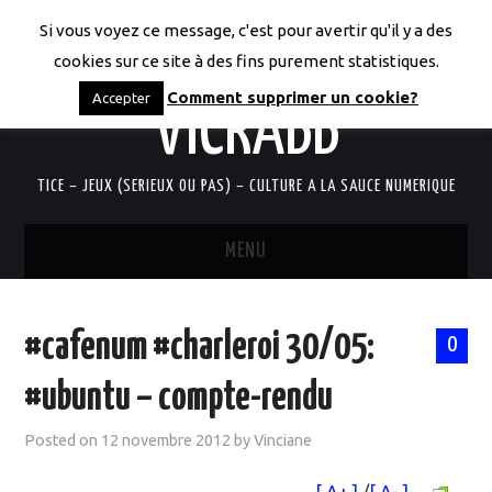
Si vous voyez ce message, c'est pour avertir qu'il y a des
LES CODICES DE
cookies sur ce site à des fins purement statistiques.
Comment supprimer un cookie?
Accepter
VICRABB
TICE – JEUX (SERIEUX OU PAS) – CULTURE A LA SAUCE NUMERIQUE
MENU
ACCUEIL
#cafenum #charleroi 30/05:
0
QUI SUIS-JE?
#ubuntu – compte-rendu
RESSOURCES TICE
Posted on
12 novembre 2012
by
Vinciane
DOCUMENTS