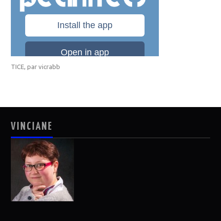
TICE
, par
vicrabb
VINCIANE