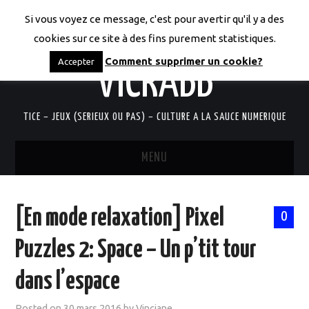
Si vous voyez ce message, c'est pour avertir qu'il y a des
LES CODICES DE
cookies sur ce site à des fins purement statistiques.
Comment supprimer un cookie?
Accepter
VICRABB
TICE – JEUX (SERIEUX OU PAS) – CULTURE A LA SAUCE NUMERIQUE
MENU
ACCUEIL
[En mode relaxation] Pixel
0
QUI SUIS-JE?
Puzzles 2: Space – Un p’tit tour
RESSOURCES TICE
dans l’espace
DOCUMENTS
Posted on
30 mars 2016
by
Vinciane