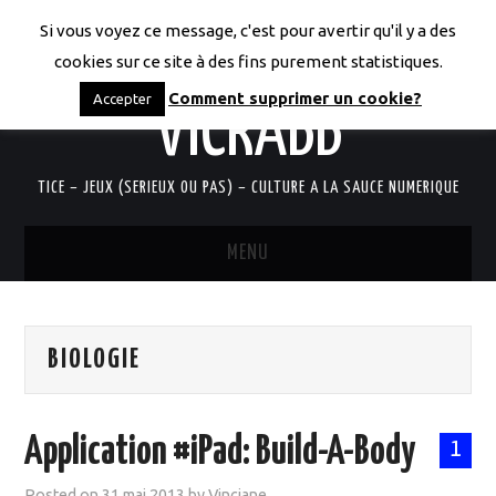
Si vous voyez ce message, c'est pour avertir qu'il y a des
LES CODICES DE
cookies sur ce site à des fins purement statistiques.
Comment supprimer un cookie?
Accepter
VICRABB
TICE – JEUX (SERIEUX OU PAS) – CULTURE A LA SAUCE NUMERIQUE
MENU
ACCUEIL
BIOLOGIE
QUI SUIS-JE?
RESSOURCES TICE
Application #iPad: Build-A-Body
1
DOCUMENTS
Posted on
31 mai 2013
by
Vinciane