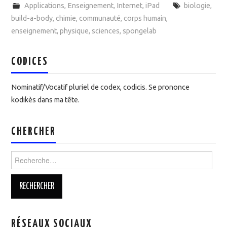
Applications
,
Enseignement
,
Internet
,
iPad
biologie
,
build-a-body
,
chimie
,
communauté
,
corps humain
,
enseignement
,
physique
,
sciences
,
spongelab
CODICES
Nominatif/Vocatif pluriel de codex, codicis. Se prononce
kodikès dans ma tête.
CHERCHER
Rechercher :
RÉSEAUX SOCIAUX