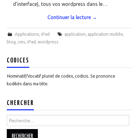
d’interface), tous vos wordpress dans le…
Continuer la lecture
→
Applications
,
iPad
application
,
application mobile
,
blog
,
cms
,
iPad
,
wordpress
CODICES
Nominatif/Vocatif pluriel de codex, codicis. Se prononce
kodikès dans ma tête.
CHERCHER
Rechercher :