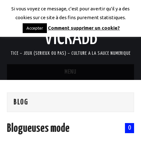
Si vous voyez ce message, c'est pour avertir qu'il y a des
LES CODICES DE
cookies sur ce site à des fins purement statistiques.
Comment supprimer un cookie?
Accepter
VICRABB
TICE – JEUX (SERIEUX OU PAS) – CULTURE A LA SAUCE NUMERIQUE
MENU
ACCUEIL
BLOG
QUI SUIS-JE?
RESSOURCES TICE
Blogueuses mode
0
DOCUMENTS