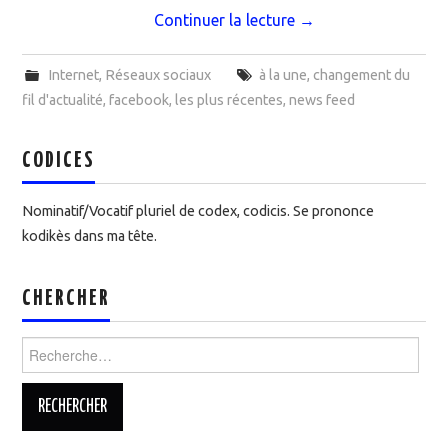
Continuer la lecture
→
Internet
,
Réseaux sociaux
à la une
,
changement du
fil d'actualité
,
facebook
,
les plus récentes
,
news feed
CODICES
Nominatif/Vocatif pluriel de codex, codicis. Se prononce
kodikès dans ma tête.
CHERCHER
Rechercher :