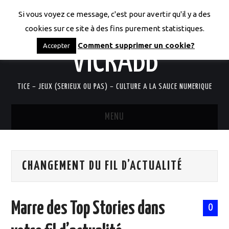
Si vous voyez ce message, c'est pour avertir qu'il y a des
LES CODICES DE
cookies sur ce site à des fins purement statistiques.
Comment supprimer un cookie?
Accepter
VICRABB
TICE – JEUX (SERIEUX OU PAS) – CULTURE A LA SAUCE NUMERIQUE
MENU
ACCUEIL
CHANGEMENT DU FIL D’ACTUALITÉ
QUI SUIS-JE?
RESSOURCES TICE
Marre des Top Stories dans
0
DOCUMENTS