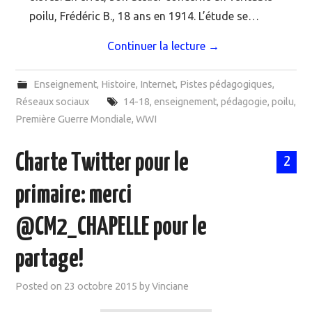
poilu, Frédéric B., 18 ans en 1914. L’étude se…
Continuer la lecture
→
Enseignement
,
Histoire
,
Internet
,
Pistes pédagogiques
,
Réseaux sociaux
14-18
,
enseignement
,
pédagogie
,
poilu
,
Première Guerre Mondiale
,
WWI
Charte Twitter pour le
2
primaire: merci
@CM2_CHAPELLE pour le
partage!
Posted on
23 octobre 2015
by
Vinciane