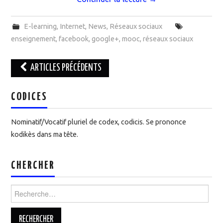
E-learning
,
Internet
,
News
,
Réseaux sociaux
enseignement
,
facebook
,
google+
,
mooc
,
réseaux sociaux
ARTICLES PRÉCÉDENTS
Navigation des articles
CODICES
Nominatif/Vocatif pluriel de codex, codicis. Se prononce
kodikès dans ma tête.
CHERCHER
Rechercher :