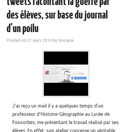
tweets racontant la guerre par
MOOC SUIVIS
des élèves, sur base du journal
EVÉNEMENTS
d’un poilu
DANS LA PRESSE
Posted on
21 mars 2016
by
Vinciane
J’ai reçu un mail il y a quelques temps d’un
professeur d’Histoire-Géographie au Lycée de
Fonsorbes, me présentant le travail réalisé par ses
élèves. En effet, son atelier concerne un véritable