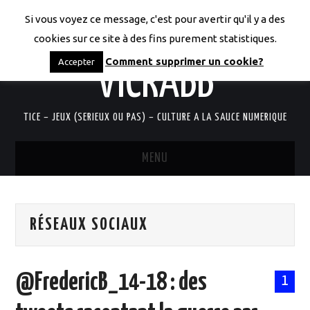
Si vous voyez ce message, c'est pour avertir qu'il y a des
LES CODICES DE
cookies sur ce site à des fins purement statistiques.
Comment supprimer un cookie?
Accepter
VICRABB
TICE – JEUX (SERIEUX OU PAS) – CULTURE A LA SAUCE NUMERIQUE
MENU
ACCUEIL
RÉSEAUX SOCIAUX
QUI SUIS-JE?
RESSOURCES TICE
@FredericB_14-18 : des
1
DOCUMENTS