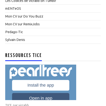
Les Codices de Vicrabb on Tumblr
mENTeOS
Mon CV sur Do You Buzz
Mon CV sur RemixJobs
Pedago-Tic
Sylvain Denis
RESSOURCES TICE
TICE
, par
vicrabb