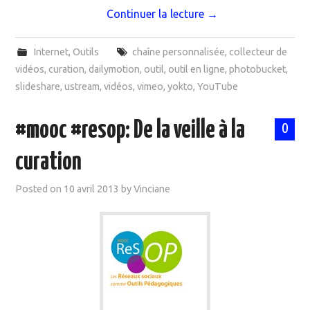
Continuer la lecture
→
Internet
,
Outils
chaîne personnalisée
,
collecteur de
vidéos
,
curation
,
dailymotion
,
outil
,
outil en ligne
,
photobucket
,
slideshare
,
ustream
,
vidéos
,
vimeo
,
yokto
,
YouTube
#mooc #resop: De la veille à la
0
curation
Posted on
10 avril 2013
by
Vinciane