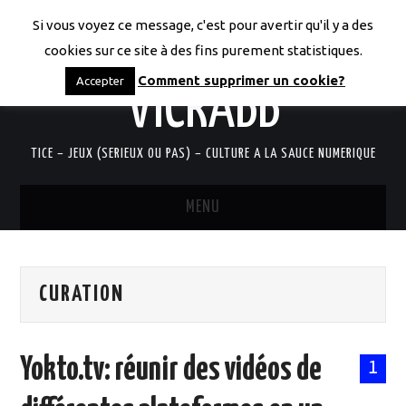
Si vous voyez ce message, c'est pour avertir qu'il y a des
LES CODICES DE
cookies sur ce site à des fins purement statistiques.
Comment supprimer un cookie?
Accepter
VICRABB
TICE – JEUX (SERIEUX OU PAS) – CULTURE A LA SAUCE NUMERIQUE
MENU
ACCUEIL
CURATION
QUI SUIS-JE?
RESSOURCES TICE
Yokto.tv: réunir des vidéos de
1
DOCUMENTS