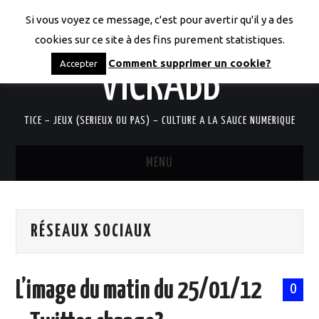
Si vous voyez ce message, c'est pour avertir qu'il y a des
LES CODICES DE
cookies sur ce site à des fins purement statistiques.
Comment supprimer un cookie?
Accepter
VICRABB
TICE – JEUX (SERIEUX OU PAS) – CULTURE A LA SAUCE NUMERIQUE
MENU
ACCUEIL
RÉSEAUX SOCIAUX
QUI SUIS-JE?
RESSOURCES TICE
L’image du matin du 25/01/12
0
DOCUMENTS