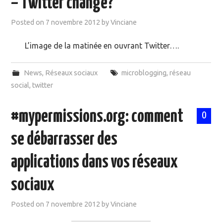
– Twitter change?
MOOC SUIVIS
Posted on
7 novembre 2012
by
Vinciane
EVÉNEMENTS
L’image de la matinée en ouvrant Twitter….
DANS LA PRESSE
News
,
Réseaux sociaux
microblogging
,
réseau
social
,
twitter
#mypermissions.org: comment
0
se débarrasser des
applications dans vos réseaux
sociaux
Posted on
7 novembre 2012
by
Vinciane