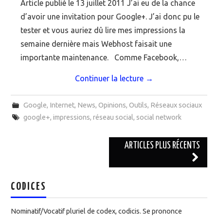
Article publié le 13 juillet 2011 J’ai eu de la chance
d’avoir une invitation pour Google+. J’ai donc pu le
tester et vous auriez dû lire mes impressions la
semaine dernière mais Webhost faisait une
importante maintenance. Comme Facebook,…
Continuer la lecture
→
Google
,
Internet
,
News
,
Opinions
,
Outils
,
Réseaux sociaux
google+
,
impressions
,
réseau social
,
social network
ARTICLES PLUS RÉCENTS
Navigation des articles
CODICES
Nominatif/Vocatif pluriel de codex, codicis. Se prononce