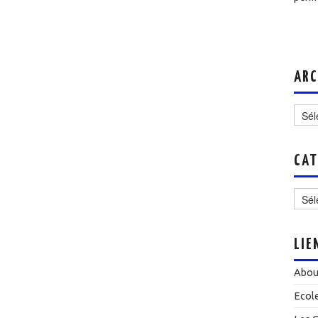
ARC
Archi
CAT
Catég
LIE
Abou
Ecol