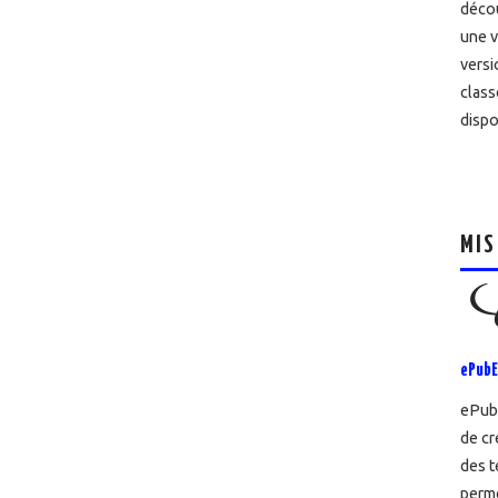
décou
une v
versi
class
dispo
MIS
ePubE
ePubE
de cr
des t
perme