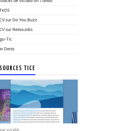
odices de Vicrabb on Tumblr
TeOS
CV sur Do You Buzz
CV sur RemixJobs
go-Tic
in Denis
SOURCES TICE
 par
vicrabb