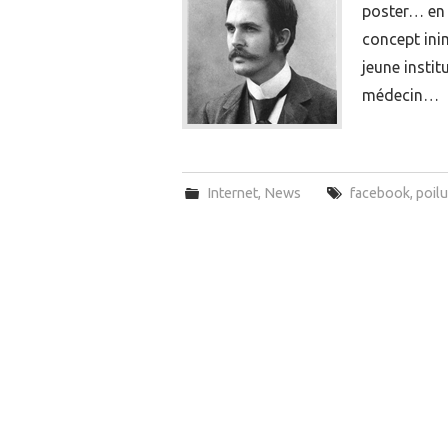
poster… en 
concept inim
jeune insti
médecin…
Internet
,
News
facebook
,
poilu