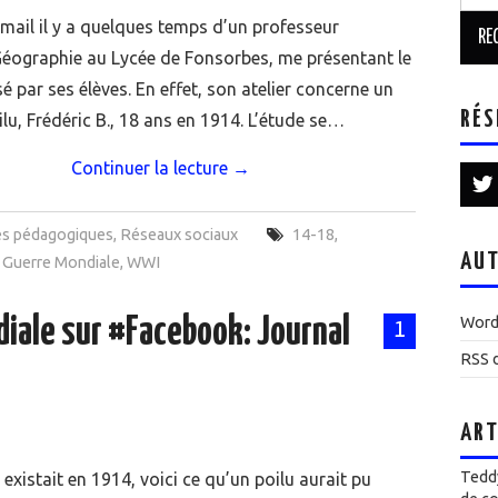
 mail il y a quelques temps d’un professeur
Géographie au Lycée de Fonsorbes, me présentant le
isé par ses élèves. En effet, son atelier concerne un
RÉS
ilu, Frédéric B., 18 ans en 1914. L’étude se…
Continuer la lecture
→
es pédagogiques
,
Réseaux sociaux
14-18
,
AUT
 Guerre Mondiale
,
WWI
diale sur #Facebook: Journal
Word
1
RSS d
ART
Teddy
existait en 1914, voici ce qu’un poilu aurait pu