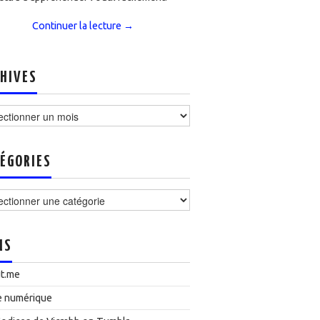
Continuer la lecture
→
HIVES
ves
ÉGORIES
ories
NS
t.me
e numérique