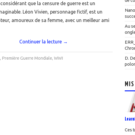
de co
considérant que la censure de guerre est un
Nanot
aginable. Léon Vivien, personnage fictif, est un
succe
tuteur, amoureux de sa femme, avec un meilleur ami
Au se
ongle
Continuer la lecture
→
ERR
Chrom
,
Première Guerre Mondiale
,
WWI
D. De
polo
MIS
Learn
Ces t