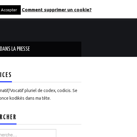
Comment supprimer un cookie?
Accepter
DANS LA PRESSE
ICES
atif/Vocatif pluriel de codex, codicis. Se
nce kodikès dans ma tête.
RCHER
rcher :