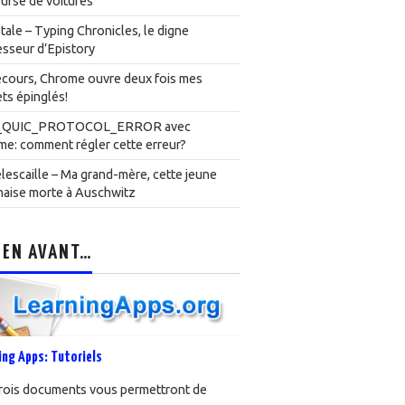
urse de voitures
ale – Typing Chronicles, le digne
sseur d’Epistory
cours, Chrome ouvre deux fois mes
ts épinglés!
_QUIC_PROTOCOL_ERROR avec
e: comment régler cette erreur?
lescaille – Ma grand-mère, cette jeune
naise morte à Auschwitz
 EN AVANT…
ing Apps: Tutoriels
rois documents vous permettront de