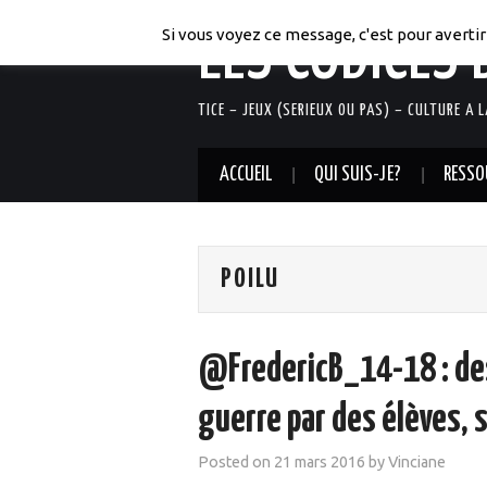
LES CODICES 
Si vous voyez ce message, c'est pour avertir 
TICE – JEUX (SERIEUX OU PAS) – CULTURE A 
ACCUEIL
QUI SUIS-JE?
RESSO
POILU
@FredericB_14-18 : de
guerre par des élèves, s
Posted on
21 mars 2016
by
Vinciane