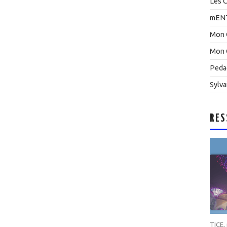
Les C
mEN
Mon 
Mon 
Peda
Sylva
RES
TICE
,