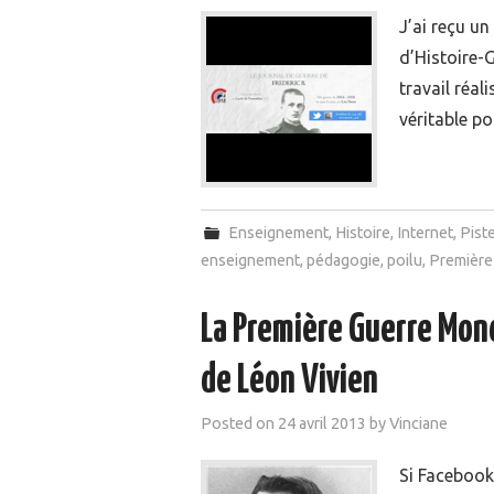
J’ai reçu un
d’Histoire-
travail réal
véritable po
Enseignement
,
Histoire
,
Internet
,
Pist
enseignement
,
pédagogie
,
poilu
,
Première
La Première Guerre Mon
de Léon Vivien
Posted on
24 avril 2013
by
Vinciane
Si Facebook 