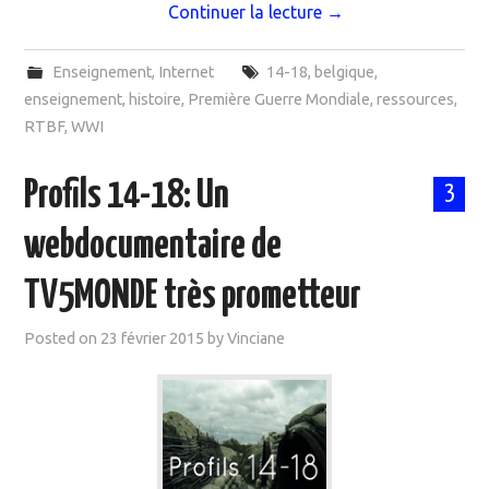
Continuer la lecture
→
Enseignement
,
Internet
14-18
,
belgique
,
enseignement
,
histoire
,
Première Guerre Mondiale
,
ressources
,
RTBF
,
WWI
Profils 14-18: Un
3
webdocumentaire de
TV5MONDE très prometteur
Posted on
23 février 2015
by
Vinciane