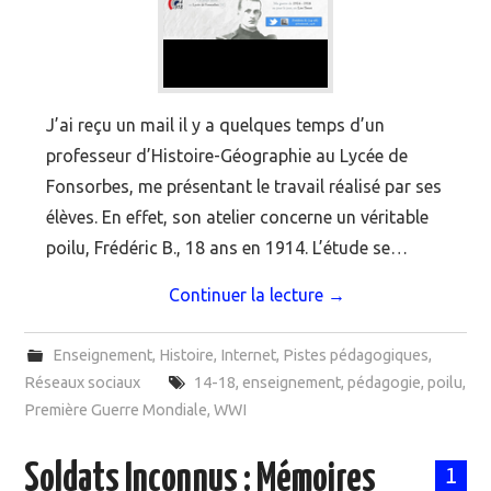
J’ai reçu un mail il y a quelques temps d’un
professeur d’Histoire-Géographie au Lycée de
Fonsorbes, me présentant le travail réalisé par ses
élèves. En effet, son atelier concerne un véritable
poilu, Frédéric B., 18 ans en 1914. L’étude se…
Continuer la lecture
→
Enseignement
,
Histoire
,
Internet
,
Pistes pédagogiques
,
Réseaux sociaux
14-18
,
enseignement
,
pédagogie
,
poilu
,
Première Guerre Mondiale
,
WWI
Soldats Inconnus : Mémoires
1