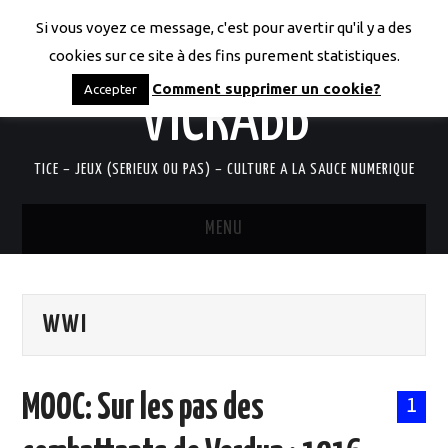
Si vous voyez ce message, c'est pour avertir qu'il y a des
LES CODICES DE
cookies sur ce site à des fins purement statistiques.
Comment supprimer un cookie?
Accepter
VICRABB
TICE – JEUX (SERIEUX OU PAS) – CULTURE A LA SAUCE NUMERIQUE
MENU
ACCUEIL
WWI
QUI SUIS-JE?
RESSOURCES TICE
MOOC: Sur les pas des
1
DOCUMENTS