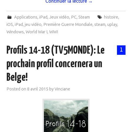
Continuer la lecture
→
Applications
,
iPad
,
Jeux vidéo
,
PC
,
Steam
histoire
,
iOS
,
iPad
,
jeu vidéo
,
Première Guerre Mondiale
,
steam
,
uplay
,
Windows
,
World War I
,
WWI
Profils 14-18 (TV5MONDE): Le
1
prochain profil concernera un
Belge!
Posted on
8 avril 2015
by
Vinciane