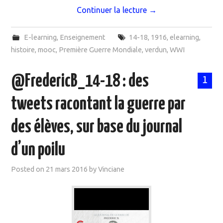
Continuer la lecture
→
E-learning
,
Enseignement
14-18
,
1916
,
elearning
,
histoire
,
mooc
,
Première Guerre Mondiale
,
verdun
,
WWI
@FredericB_14-18 : des
1
tweets racontant la guerre par
des élèves, sur base du journal
d’un poilu
Posted on
21 mars 2016
by
Vinciane