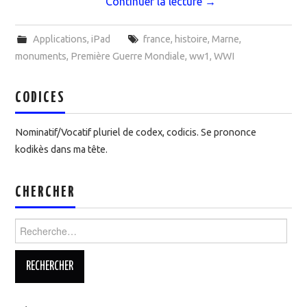
Continuer la lecture
→
Applications
,
iPad
france
,
histoire
,
Marne
,
monuments
,
Première Guerre Mondiale
,
ww1
,
WWI
CODICES
Nominatif/Vocatif pluriel de codex, codicis. Se prononce
kodikès dans ma tête.
CHERCHER
Rechercher :