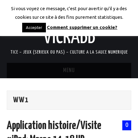
Si vous voyez ce message, c'est pour avertir qu'il y a des
LES CODICES DE
cookies sur ce site à des fins purement statistiques.
Comment supprimer un cookie?
Accepter
VICRABB
TICE – JEUX (SERIEUX OU PAS) – CULTURE A LA SAUCE NUMERIQUE
MENU
ACCUEIL
WW1
QUI SUIS-JE?
RESSOURCES TICE
Application histoire/Visite
0
DOCUMENTS