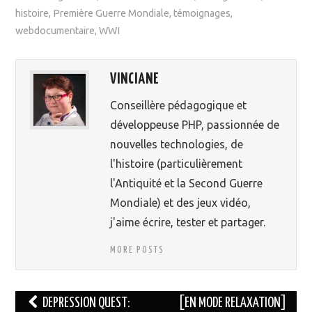
histoire
,
Première Guerre Mondiale
,
témoignages
,
webdocumentaire
,
WWI
VINCIANE
Conseillère pédagogique et
développeuse PHP, passionnée de
nouvelles technologies, de
l'histoire (particulièrement
l'Antiquité et la Second Guerre
Mondiale) et des jeux vidéo,
j'aime écrire, tester et partager.
MORE POSTS
DEPRESSION QUEST:
[EN MODE RELAXATION]