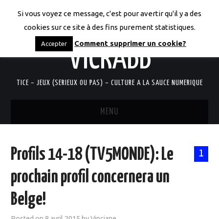
Si vous voyez ce message, c'est pour avertir qu'il y a des
LES CODICES DE
cookies sur ce site à des fins purement statistiques.
Comment supprimer un cookie?
Accepter
VICRABB
TICE – JEUX (SERIEUX OU PAS) – CULTURE A LA SAUCE NUMERIQUE
MENU
ACCUEIL
Profils 14-18 (TV5MONDE): Le
1
QUI SUIS-JE?
prochain profil concernera un
RESSOURCES TICE
Belge!
DOCUMENTS
Posted on
8 avril 2015
by
Vinciane