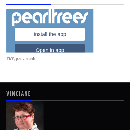
TICE
, par
vicrabb
VINCIANE