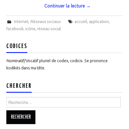
Continuer la lecture
→
Internet
,
Réseaux sociaux
accueil
,
application
,
facebook
,
icône
,
réseau social
CODICES
Nominatif/Vocatif pluriel de codex, codicis. Se prononce
kodikès dans ma tête.
CHERCHER
Rechercher :