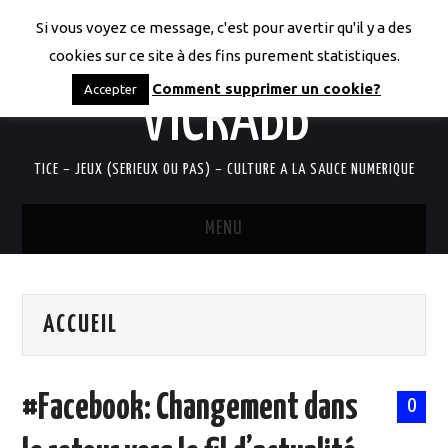
Si vous voyez ce message, c'est pour avertir qu'il y a des
LES CODICES DE
cookies sur ce site à des fins purement statistiques.
Comment supprimer un cookie?
Accepter
VICRABB
TICE – JEUX (SERIEUX OU PAS) – CULTURE A LA SAUCE NUMERIQUE
MENU
ACCUEIL
ACCUEIL
QUI SUIS-JE?
RESSOURCES TICE
#Facebook: Changement dans
0
DOCUMENTS