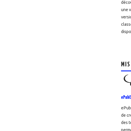
décou
une v
versi
class
dispo
MIS
ePubE
ePubE
de cr
des t
perme