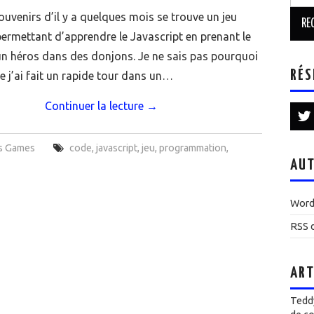
uvenirs d’il y a quelques mois se trouve un jeu
permettant d’apprendre le Javascript en prenant le
un héros dans des donjons. Je ne sais pas pourquoi
RÉS
e j’ai fait un rapide tour dans un…
Continuer la lecture
→
s Games
code
,
javascript
,
jeu
,
programmation
,
AUT
Word
RSS d
ART
Teddy