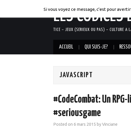
LES CODICES 
Si vous voyez ce message, c'est pour avertir 
TICE – JEUX (SERIEUX OU PAS) – CULTURE A 
ACCUEIL
QUI SUIS-JE?
RESSO
JAVASCRIPT
#CodeCombat: Un RPG-li
#seriousgame
Posted on
6 mars 2015
by
Vinciane