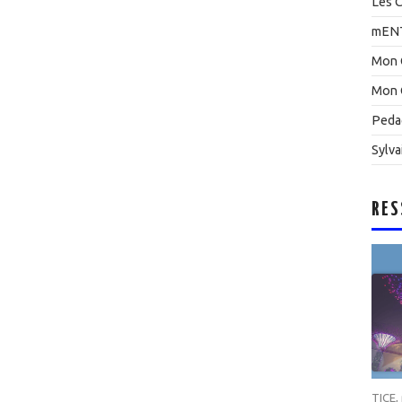
Les C
mEN
Mon 
Mon 
Peda
Sylva
RES
TICE
,