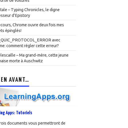
urse de voitures
ale – Typing Chronicles, le digne
sseur d’Epistory
cours, Chrome ouvre deux fois mes
ts épinglés!
_QUIC_PROTOCOL_ERROR avec
e: comment régler cette erreur?
lescaille – Ma grand-mère, cette jeune
naise morte à Auschwitz
 EN AVANT…
ing Apps: Tutoriels
rois documents vous permettront de