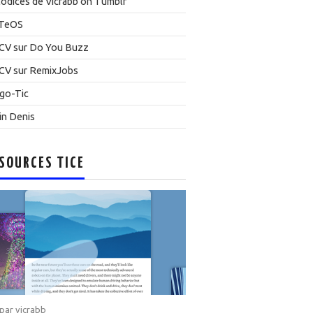
odices de Vicrabb on Tumblr
TeOS
CV sur Do You Buzz
CV sur RemixJobs
go-Tic
in Denis
SOURCES TICE
 par
vicrabb