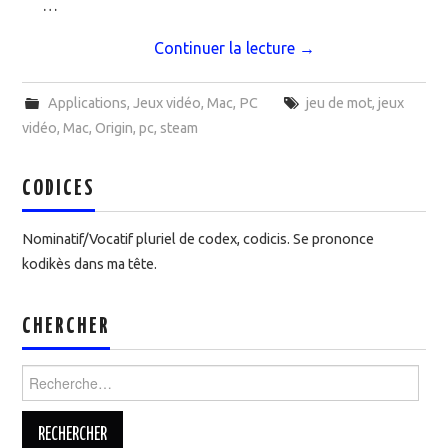
…
Continuer la lecture
→
Applications
,
Jeux vidéo
,
Mac
,
PC
jeu de mot
,
jeux
vidéo
,
Mac
,
Origin
,
pc
,
steam
CODICES
Nominatif/Vocatif pluriel de codex, codicis. Se prononce
kodikès dans ma tête.
CHERCHER
Rechercher :