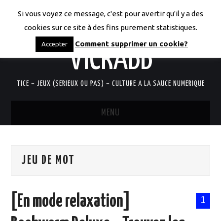
Si vous voyez ce message, c'est pour avertir qu'il y a des
LES CODICES DE
cookies sur ce site à des fins purement statistiques.
Comment supprimer un cookie?
Accepter
VICRABB
TICE – JEUX (SERIEUX OU PAS) – CULTURE A LA SAUCE NUMERIQUE
MENU
ACCUEIL
JEU DE MOT
QUI SUIS-JE?
RESSOURCES TICE
[En mode relaxation]
1
DOCUMENTS