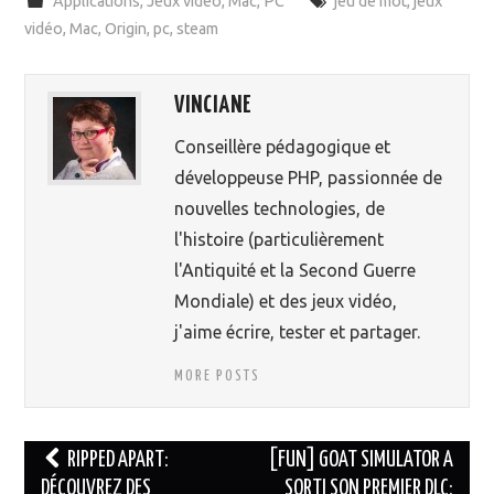
Applications
,
Jeux vidéo
,
Mac
,
PC
jeu de mot
,
jeux
vidéo
,
Mac
,
Origin
,
pc
,
steam
VINCIANE
Conseillère pédagogique et
développeuse PHP, passionnée de
nouvelles technologies, de
l'histoire (particulièrement
l'Antiquité et la Second Guerre
Mondiale) et des jeux vidéo,
j'aime écrire, tester et partager.
MORE POSTS
RIPPED APART:
[FUN] GOAT SIMULATOR A
DÉCOUVREZ DES
SORTI SON PREMIER DLC:
Navigation des articles