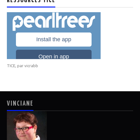
RESSOURCES TICE
TICE
, par
vicrabb
VINCIANE