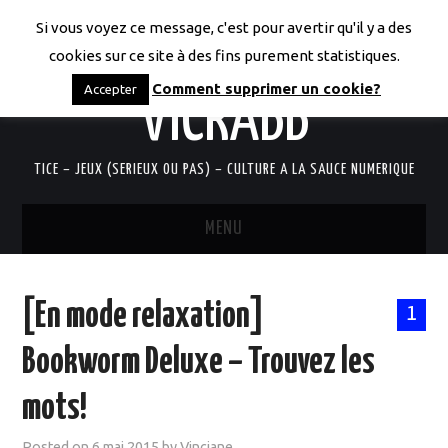
Si vous voyez ce message, c'est pour avertir qu'il y a des
LES CODICES DE
cookies sur ce site à des fins purement statistiques.
Comment supprimer un cookie?
Accepter
VICRABB
TICE – JEUX (SERIEUX OU PAS) – CULTURE A LA SAUCE NUMERIQUE
MENU
ACCUEIL
[En mode relaxation]
1
QUI SUIS-JE?
Bookworm Deluxe – Trouvez les
RESSOURCES TICE
mots!
DOCUMENTS
Posted on
6 mai 2015
by
Vinciane