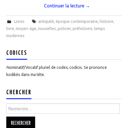
Continuer la lecture
→
Livres
antiquité
,
époque contemporaine
,
histoire
,
livre
,
moyen-âge
,
nouvelles
,
policier
,
préhistoire
,
temps
modernes
CODICES
Nominatif/Vocatif pluriel de codex, codicis. Se prononce
kodikès dans ma tête.
CHERCHER
Rechercher :