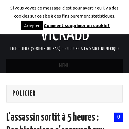
Si vous voyez ce message, c'est pour avertir qu'il y a des
LES CODICES DE
cookies sur ce site à des fins purement statistiques.
Comment supprimer un cookie?
Accepter
VICRABB
TICE – JEUX (SERIEUX OU PAS) – CULTURE A LA SAUCE NUMERIQUE
MENU
ACCUEIL
POLICIER
QUI SUIS-JE?
RESSOURCES TICE
L’assassin sortit à 5 heures :
0
DOCUMENTS