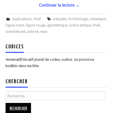
Continuer la lecture
→
Applications
,
iPad
antiquité
,
Archéologie
,
céramique
,
figure noire
,
figure rouge
,
géométrique
,
Grèce antique
,
iPad
,
orientalisant
,
poterie
,
vase
CODICES
Nominatif/Vocatif pluriel de codex, codicis. Se prononce
kodikès dans ma tête.
CHERCHER
Rechercher :