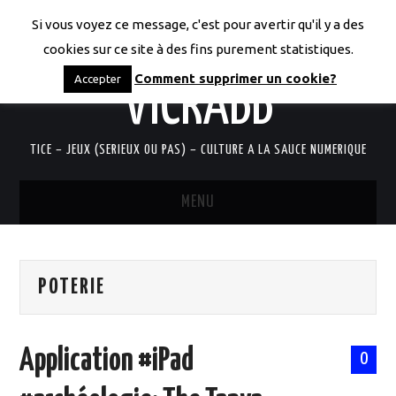
Si vous voyez ce message, c'est pour avertir qu'il y a des
LES CODICES DE
cookies sur ce site à des fins purement statistiques.
Comment supprimer un cookie?
Accepter
VICRABB
TICE – JEUX (SERIEUX OU PAS) – CULTURE A LA SAUCE NUMERIQUE
MENU
ACCUEIL
POTERIE
QUI SUIS-JE?
RESSOURCES TICE
Application #iPad
0
DOCUMENTS