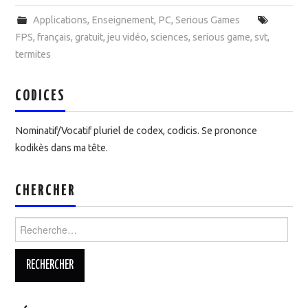
Applications
,
Enseignement
,
PC
,
Serious Games
FPS
,
français
,
gratuit
,
jeu vidéo
,
sciences
,
serious game
,
svt
,
termites
CODICES
Nominatif/Vocatif pluriel de codex, codicis. Se prononce
kodikès dans ma tête.
CHERCHER
Rechercher :