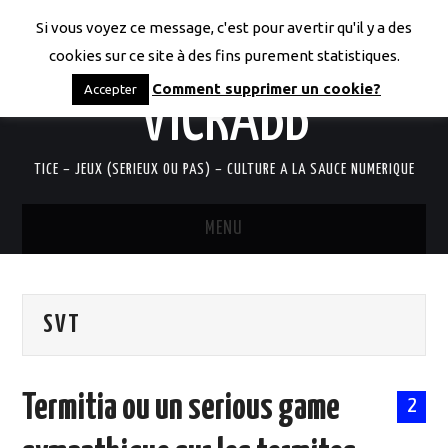
Si vous voyez ce message, c'est pour avertir qu'il y a des
LES CODICES DE
cookies sur ce site à des fins purement statistiques.
Comment supprimer un cookie?
Accepter
VICRABB
TICE – JEUX (SERIEUX OU PAS) – CULTURE A LA SAUCE NUMERIQUE
MENU
ACCUEIL
SVT
QUI SUIS-JE?
RESSOURCES TICE
Termitia ou un serious game
2
DOCUMENTS