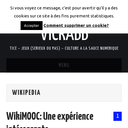
Si vous voyez ce message, c'est pour avertir qu'il y a des
LES CODICES DE
cookies sur ce site à des fins purement statistiques.
Comment supprimer un cookie?
Accepter
VICRABB
TICE – JEUX (SERIEUX OU PAS) – CULTURE A LA SAUCE NUMERIQUE
MENU
ACCUEIL
WIKIPEDIA
QUI SUIS-JE?
RESSOURCES TICE
WikiMOOC: Une expérience
1
DOCUMENTS