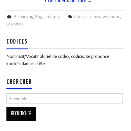
Continuer la lecture
→
E-learning
,
Elgg
,
Internet
français
,
mooc
,
wikimooc
,
wikipedia
CODICES
Nominatif/Vocatif pluriel de codex, codicis. Se prononce
kodikès dans ma tête.
CHERCHER
Rechercher :